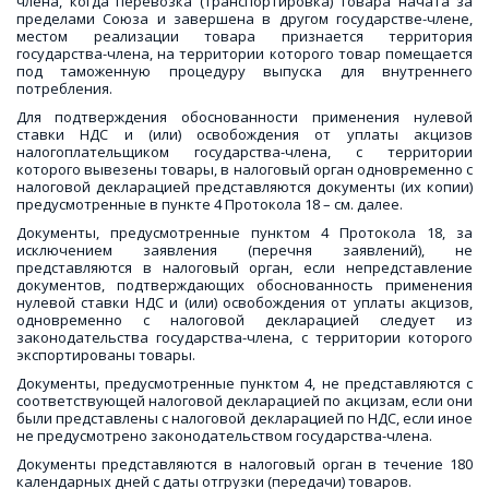
члена, когда перевозка (транспортировка) товара начата за
пределами Союза и завершена в другом государстве-члене,
местом реализации товара признается территория
государства-члена, на территории которого товар помещается
под таможенную процедуру выпуска для внутреннего
потребления.
Для подтверждения обоснованности применения нулевой
ставки НДС и (или) освобождения от уплаты акцизов
налогоплательщиком государства-члена, с территории
которого вывезены товары, в налоговый орган одновременно с
налоговой декларацией представляются документы (их копии)
предусмотренные в пункте 4 Протокола 18 – см. далее.
Документы, предусмотренные пунктом 4 Протокола 18, за
исключением заявления (перечня заявлений), не
представляются в налоговый орган, если непредставление
документов, подтверждающих обоснованность применения
нулевой ставки НДС и (или) освобождения от уплаты акцизов,
одновременно с налоговой декларацией следует из
законодательства государства-члена, с территории которого
экспортированы товары.
Документы, предусмотренные пунктом 4, не представляются с
соответствующей налоговой декларацией по акцизам, если они
были представлены с налоговой декларацией по НДС, если иное
не предусмотрено законодательством государства-члена.
Документы представляются в налоговый орган в течение 180
календарных дней с даты отгрузки (передачи) товаров.