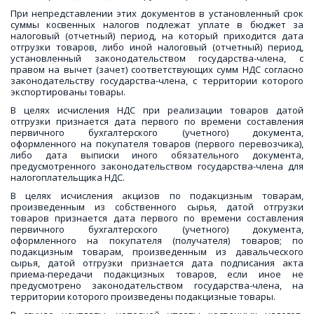
При непредставлении этих документов в установленный срок
суммы косвенных налогов подлежат уплате в бюджет за
налоговый (отчетный) период, на который приходится дата
отгрузки товаров, либо иной налоговый (отчетный) период,
установленный законодательством государства-члена, с
правом на вычет (зачет) соответствующих сумм НДС согласно
законодательству государства-члена, с территории которого
экспортированы товары.
В целях исчисления НДС при реализации товаров датой
отгрузки признается дата первого по времени составления
первичного бухгалтерского (учетного) документа,
оформленного на покупателя товаров (первого перевозчика),
либо дата выписки иного обязательного документа,
предусмотренного законодательством государства-члена для
налогоплательщика НДС.
В целях исчисления акцизов по подакцизным товарам,
произведенным из собственного сырья, датой отгрузки
товаров признается дата первого по времени составления
первичного бухгалтерского (учетного) документа,
оформленного на покупателя (получателя) товаров; по
подакцизным товарам, произведенным из давальческого
сырья, датой отгрузки признается дата подписания акта
приема-передачи подакцизных товаров, если иное не
предусмотрено законодательством государства-члена, на
территории которого произведены подакцизные товары.