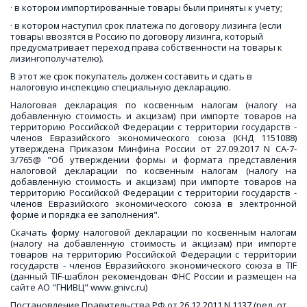
· в котором импортированные товары были приняты к учету;
· в котором наступил срок платежа по договору лизинга (если 
товары ввозятся в Россию по договору лизинга, который 
предусматривает переход права собственности на товары к 
лизингополучателю).
В этот же срок покупатель должен составить и сдать в 
налоговую инспекцию специальную декларацию.
Налоговая декларация по косвенным налогам (налогу на
добавленную стоимость и акцизам) при импорте товаров на
территорию Российской Федерации с территории государств -
членов Евразийского экономического союза (КНД 1151088)
утверждена Приказом Минфина России от 27.09.2017 N СА-7-
3/765@ "Об утверждении формы и формата представления
налоговой декларации по косвенным налогам (налогу на
добавленную стоимость и акцизам) при импорте товаров на
территорию Российской Федерации с территории государств -
членов Евразийского экономического союза в электронной
форме и порядка ее заполнения".
Скачать форму налоговой декларации по косвенным налогам
(налогу на добавленную стоимость и акцизам) при импорте
товаров на территорию Российской Федерации с территории
государств - членов Евразийского экономического союза в TIF
(данный TIF-шаблон рекомендован ФНС России и размещен на
сайте АО "ГНИВЦ" www.gnivc.ru)
Постановление Правительства РФ от 26.12.2011 N 1137 (ред. от 