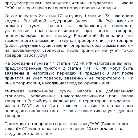
предусмотренном законодательством государства - члена
ЕАЭС, на территорию которого импортированы товары.
Согласно пункту 2 статьи 171 и пункту 1 статьи 172 Налогового
кодекса Российской Федерации (далее – НК РФ) вычетам
подлежат суммы налога на добавленную стоимость,
уплаченные налогоплательщиком при ввозе товаров,
перемещаемых через границу Российской Федерации без
таможенного оформления, в случае приобретения этих товаров
(работ, услуг) для осуществления операций, облагаемых налогом
на добавленную стоимость, после принятия на учет таких
товаров (работ, услуг).
На основании пункта 1.1 статьи 172 НК РФ налоговые вычеты,
предусмотренные пунктом 2 статьи 171 НК РФ, могут быть
заявлены в налоговых периодах в пределах 3 лет после
принятия на учет товаров, ввезенных на территорию РФ и
иные территории, находящиеся под ее юрисдикцией.
Учитывая изложенное, суммы налога на добавленную
стоимость, уплаченные налогоплательщиком при ввозе
товаров в Российскую Федерацию с территории государств -
членов ЕАЭС, могут быть заявлены к вычету в налоговых
периодах в пределах трех лет после принятия на учет данных
товаров.
При импорте товаров из стран – участниц ЕАЭС (Таможенного 
союза) НДС нужно заплатить не позднее 20-го числа месяца, 
следующего за месяцем: