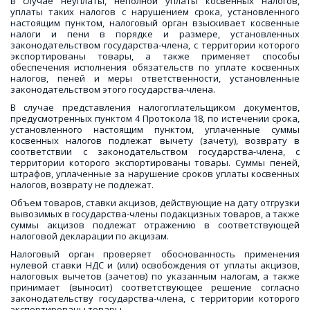
В случае неуплаты, неполной уплаты косвенных налогов,
уплаты таких налогов с нарушением срока, установленного
настоящим пунктом, налоговый орган взыскивает косвенные
налоги и пени в порядке и размере, установленных
законодательством государства-члена, с территории которого
экспортированы товары, а также применяет способы
обеспечения исполнения обязательств по уплате косвенных
налогов, пеней и меры ответственности, установленные
законодательством этого государства-члена.
В случае представления налогоплательщиком документов,
предусмотренных пунктом 4 Протокола 18, по истечении срока,
установленного настоящим пунктом, уплаченные суммы
косвенных налогов подлежат вычету (зачету), возврату в
соответствии с законодательством государства-члена, с
территории которого экспортированы товары. Суммы пеней,
штрафов, уплаченные за нарушение сроков уплаты косвенных
налогов, возврату не подлежат.
Объем товаров, ставки акцизов, действующие на дату отгрузки
вывозимых в государства-члены подакцизных товаров, а также
суммы акцизов подлежат отражению в соответствующей
налоговой декларации по акцизам.
Налоговый орган проверяет обоснованность применения
нулевой ставки НДС и (или) освобождения от уплаты акцизов,
налоговых вычетов (зачетов) по указанным налогам, а также
принимает (выносит) соответствующее решение согласно
законодательству государства-члена, с территории которого
экспортированы товары.