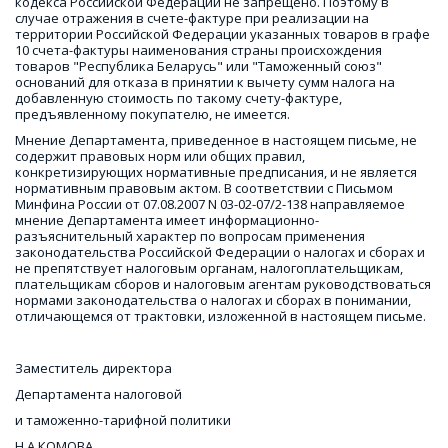
кодекса Российской Федерации не запрещено. Поэтому в 
случае отражения в счете-фактуре при реализации на 
территории Российской Федерации указанных товаров в графе 
10 счета-фактуры наименования страны происхождения 
товаров "Республика Беларусь" или "Таможенный союз" 
оснований для отказа в принятии к вычету сумм налога на 
добавленную стоимость по такому счету-фактуре, 
предъявленному покупателю, не имеется.
Мнение Департамента, приведенное в настоящем письме, не 
содержит правовых норм или общих правил, 
конкретизирующих нормативные предписания, и не является 
нормативным правовым актом. В соответствии с Письмом 
Минфина России от 07.08.2007 N 03-02-07/2-138 направляемое 
мнение Департамента имеет информационно-
разъяснительный характер по вопросам применения 
законодательства Российской Федерации о налогах и сборах и 
не препятствует налоговым органам, налогоплательщикам, 
плательщикам сборов и налоговым агентам руководствоваться 
нормами законодательства о налогах и сборах в понимании, 
отличающемся от трактовки, изложенной в настоящем письме.
Заместитель директора
Департамента налоговой
и таможенно-тарифной политики
Н.А.КОМОВА