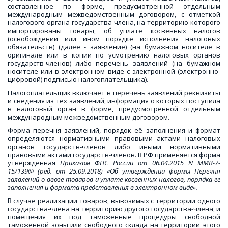
составленное по форме, предусмотренной отдельным
международным межведомственным договором, с отметкой
налогового органа государства-члена, на территорию которого
импортированы товары, об уплате косвенных налогов
(освобождении или ином порядке исполнения налоговых
обязательств) (далее - заявление) (на бумажном носителе в
оригинале или в копии по усмотрению налоговых органов
государств-членов) либо перечень заявлений (на бумажном
носителе или в электронном виде с электронной (электронно-
цифровой) подписью налогоплательщика).
Налогоплательщик включает в перечень заявлений реквизиты
и сведения из тех заявлений, информация о которых поступила
в налоговый орган в форме, предусмотренной отдельным
международным межведомственным договором.
Форма перечня заявлений, порядок её заполнения и формат
определяются нормативными правовыми актами налоговых
органов государств-членов либо иными нормативными
правовыми актами государств-членов. В РФ применяется форма
утвержденная
Приказом ФНС России от 06.04.2015 N ММВ-7-
15/139@ (ред. от 25.09.2018) «Об утверждении формы Перечня
заявлений о ввозе товаров и уплате косвенных налогов, порядка ее
заполнения и формата представления в электронном виде».
В случае реализации товаров, вывозимых с территории одного
государства-члена на территорию другого государства-члена, и
помещения их под таможенные процедуры свободной
таможенной зоны или свободного склада на территории этого