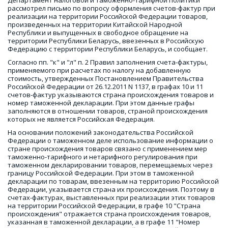
Департамент налоговой и таможенно-тарифной политики 
рассмотрел письмо по вопросу оформления счетов-фактур при 
реализации на территории Российской Федерации товаров, 
произведенных на территории Китайской Народной 
Республики и выпущенных в свободное обращение на 
территории Республики Беларусь, ввезенных в Российскую 
Федерацию с территории Республики Беларусь, и сообщает.
Согласно пп. "к" и "л" п. 2 Правил заполнения счета-фактуры, 
применяемого при расчетах по налогу на добавленную 
стоимость, утвержденных Постановлением Правительства 
Российской Федерации от 26.12.2011 N 1137, в графах 10 и 11 
счетов-фактур указываются страна происхождения товаров и 
номер таможенной декларации. При этом данные графы 
заполняются в отношении товаров, страной происхождения 
которых не является Российская Федерация.
На основании положений законодательства Российской 
Федерации о таможенном деле использование информации о 
стране происхождения товаров связано с применением мер 
таможенно-тарифного и нетарифного регулирования при 
таможенном декларировании товаров, перемещаемых через 
границу Российской Федерации. При этом в таможенной 
декларации по товарам, ввезенным на территорию Российской 
Федерации, указывается страна их происхождения. Поэтому в 
счетах-фактурах, выставленных при реализации этих товаров 
на территории Российской Федерации, в графе 10 "Страна 
происхождения" отражается страна происхождения товаров, 
указанная в таможенной декларации, а в графе 11 "Номер 