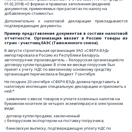
01.02.2018) «О формах и правилах заполнения (ведения) 
документов, применяемых при расчетах по налогу на 
добавленную стоимость».
Дополнительно к налоговой декларации прикладываются
подтверждающие документы.
Пример представления документов в составе налоговой
отчетности. Организация ввозит в Россию товары из
стран – участниц ЕАЭС (Таможенного союза).
В августе строительная организация ЗАО «СФЕРА ВЭД» 
импортировала в Россию из Республики Беларусь 
автопогрузчик (производитель – белорусская организация) по 
договору купли-продажи. В этом же месяце погрузчик был 
принят к учету. НДС по ввезенному основному средству 
организация перечислила в бюджет 7 сентября.
Не позднее 20 сентября «СФЕРА ВЭД» должна представить в 
налоговую инспекцию специальную декларацию и приложить к 
ней:*
· заявление о ввозе товаров и уплате косвенных налогов на 
бумажном носителе (в четырех экземплярах) и в электронном 
виде;
· договор купли-продажи, заключенный 
с белорусским экспортером на поставку погрузчика;
· банковскую выписку, подтверждающую уплату НДС по 