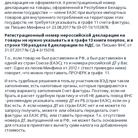
декларация не оформляется. А регистрационный номер 
декларации на товары, оформленной в Республике Беларусь 
или ином государстве — члене ЕАЭС при выпуске импортных 
товаров для внутреннего потребления на территории этих 
государств, не требуется указывать в графе 11 счета-фактуры, 
см. Письмо Минфина от 23.08.2017 № 03-07-13/1/53878.
Регистрационный номер нероссийской декларации на 
товары не нужно указывать и в графе 13 книги покупок, и в 
строке 150 раздела 8 декларации по НДС
, см. Письмо ФНС от 
31.07.2017 № СД-4-3/15018.
Т.о., если товар не был растаможен в РФ, а был растаможен в 
одной из стран Союза (ЕАЭС), то и номера российской ДТ у Вас 
нет. Одно из писем Минфина от 2012 г. (текст приведен ниже) 
говорит, что можно проставить ПРОЧЕРК в графе  11.
И хоть судебные решения в пользу участников ВЭД при таком 
заполнении, есть налоговые органы, которые придираются к 
этому варианту заполнения Счет-фактуры. Поэтому, если не 
брать в расчет судебную практику и чтоб НЕ давать повод ФНС  
- рекомендую указывать номер ДТ из РБ (стран ЕАЭС), если он у 
Вас есть. А  если номера ДТ из стран ЕАЭС нет и не можете по 
запросу получить, можете  или обязать переделать счет-
фактуры  из ЕАЭС (РБ),  или ставить прочерки. Т.к. отсутствие 
номера ДТ, выпущенной не в РФ,  не может быть основанием  
для отказа в принятии к вычету сумм налога на добавленную 
стоимость.