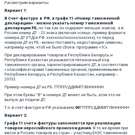
Рассмотрим варианты:
Вариант 1: 
В Счет-фактуре  в  РФ, в графе 11 «Номер таможенной 
декларации» - можно указать номер таможенной 
декларации РБ
, но так как он содержит меньше знаков,  а в 
России номер ДТ  - 23 знака (включая «слеш», пример формата 
номера ДТ (ГТД) в РФ: хххххххх/хххххх/ххххххх), то перед 
номером ДТ из РБ - можно поставить недостающие символы, 
например нули, чтоб не было сбоя в  программе «1С».
При декларировании товаров в Республике Беларусь и 
Республике Казахстан указывается пятизначный код 
таможенного органа, зарегистрировавшего ДТ, в соответствии 
с классификаторами таможенных органов, применяемыми в 
Республике Беларусь и Республике Казахстан, например – 
20733.
Пример номера ДТ из РБ: ТТППП/ДДММГГ/ВНННННН
При этом буквы "В" в номере ДТ может не быть, если это не 
выпуск до подачи ДТ.
Т.о. в счет-фактуре в РФ указываем: 
00
ТТППП/ДДММГГ/ВНННННН
Вариант 2: 
Графа 11 счета-фактуры заполняется при реализации 
товаров нероссийского происхождения. 
В то же время при 
ввозе в Россию товаров из стран – участниц ЕАЭС таможенная 