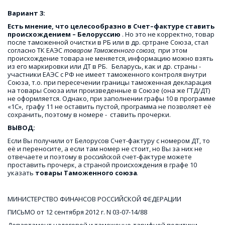
Вариант 3: 
Есть мнение, что целесообразно в Счет–фактуре ставить 
происхождением – Белоруссию
 . Но это не корректно, товар 
после таможенной очистки в РБ или в др. сртране Союза, стал  
согласно ТК ЕАЭС 
товаром Таможенного союза, 
 при этом 
происхождение товара не меняется, информацию можно взять 
из его маркировки или ДТ в РБ. 
 Беларусь, как и др. страны - 
участники ЕАЭС с РФ не имеет таможенного контроля внутри 
Союза, т.о. при пересечении границы таможенная декларация 
на товары Союза или произведенные в Союзе (она же ГТД/ДТ) 
не оформляется. Однако, при заполнении графы 10 в программе 
«1С»,  графу 11 не оставить пустой, программа не позволяет её 
сохранить, поэтому в номере -  ставить прочерки. 
ВЫВОД:
Если Вы получили от Белорусов Счет-фактуру с номером ДТ, то 
её и переносите, а если там номер не стоит, но Вы за них не 
отвечаете и поэтому в российской счет-фактуре можете 
проставить прочерк, а страной происхождения в графе 10 
указать 
товары Таможенного союза
.
МИНИСТЕРСТВО ФИНАНСОВ РОССИЙСКОЙ ФЕДЕРАЦИИ
ПИСЬМО от 12 сентября 2012 г. N 03-07-14/88