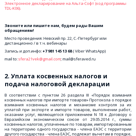
Электронное декларирование на Альта-Софт (код программы 
TDL-K06).
Звоните или пишите нам, будем рады Вашим 
обращениям! 
Место проведения: Невский пр. 22, С.-Петербург или 
дистанционно / в т.ч. вебинары
Запись и доп.инфо: 
+7 981 145 13 68
 ( Viber WhatsApp)
mail to: 
sfera21vek@gmail.com
; mail@sferaved.ru 
2. Уплата косвенных налогов и 
подача налоговой декларации
В соответствии с пунктом 26 раздела III «Порядок взимания
косвенных налогов при импорте товаров» Протокола о порядке
взимания косвенных налогов и механизме контроля за их
уплатой при экспорте и импорте товаров, выполнении работ,
оказании услуг, являющегося приложением N 18 к Договору о
Евразийском экономическом союзе от 29.05.2014 г., суммы
косвенных налогов, уплаченные по товарам, импортированным
на территорию одного государства - члена ЕАЭС с территории
другого государства - члена ЕАЭС, подлежат вычетам в порядке,