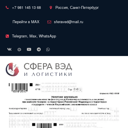
+7 981 145 13 68
Россия, Санкт-Петербург
Перейти в MAX
sferaved@mail.ru
Telegram, Max, WhatsApp