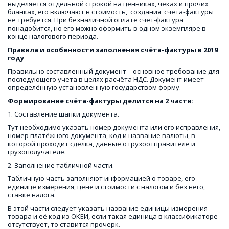
выделяется отдельной строкой на ценниках, чеках и прочих 
бланках, его включают в стоимость,  создания  счёта-фактуры 
не требуется. При безналичной оплате счёт-фактура 
понадобится, но его можно оформить в одном экземпляре в 
конце налогового периода.
Правила и особенности заполнения счёта-фактуры в 2019 
году
Правильно составленный документ – основное требование для 
последующего учета в целях расчёта НДС. Документ имеет 
определённую установленную государством форму.
Формирование счёта-фактуры делится на 2 части:
1. Составление шапки документа.
Тут необходимо указать номер документа или его исправления, 
номер платёжного документа, код и название валюты, в 
которой проходит сделка, данные о грузоотправителе и 
грузополучателе.
2. Заполнение табличной части.
Табличную часть заполняют информацией о товаре, его 
единице измерения, цене и стоимости с налогом и без него, 
ставке налога.
В этой части следует указать название единицы измерения 
товара и её код из ОКЕИ, если такая единица в классификаторе 
отсутствует, то ставится прочерк.