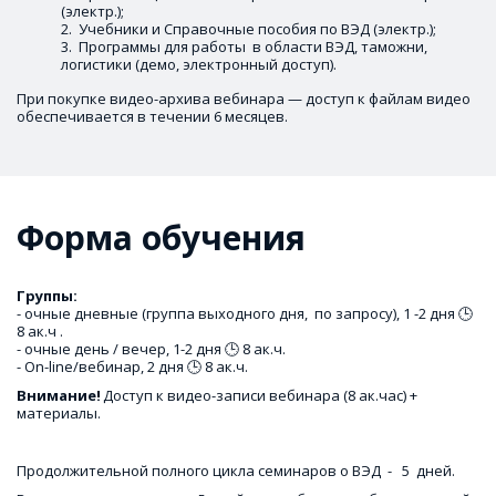
(электр.); 
 Учебники и Справочные пособия по ВЭД (электр.);
 Программы для работы  в области ВЭД, таможни, 
логистики (демо, электронный доступ).
При покупке видео-архива вебинара — доступ к файлам видео 
обеспечивается в течении 6 месяцев.
Форма обучения
- очные дневные (группа выходного дня,  по запросу), 1 -2 дня 🕒 
8 ак.ч .

- очные день / вечер, 1-2 дня 🕒 8 ак.ч.

- On-line/вебинар, 2 дня 🕒 8 ак.ч.
Внимание! 
Доступ к видео-записи вебинара (8 ак.час) + 
материалы.
Продолжительной полного цикла семинаров о ВЭД  -   5  дней. 