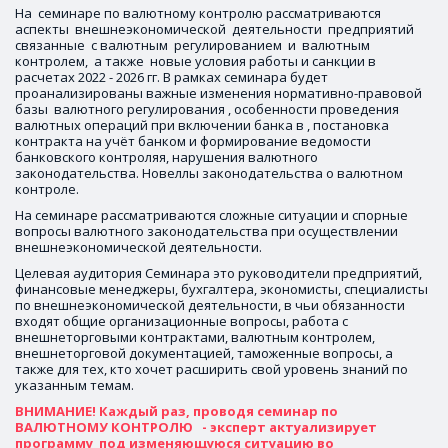
На  семинаре по валютному контролю рассматриваются  
аспекты  внешнеэкономической  деятельности  предприятий  
связанные  с валютным  регулированием  и  валютным  
контролем,  а также  новые условия работы и санкции в 
расчетах 2022 - 2026 гг. В рамках семинара будет 
проанализированы важные изменения нормативно-правовой 
базы  валютного регулирования , особенности проведения 
валютных операций при включении банка в , постановка 
контракта на учёт банком и формирование ведомости 
банковского контроляя, нарушения валютного 
законодательства. Новеллы законодательства о валютном 
контроле.
На семинаре рассматриваются сложные ситуации и спорные 
вопросы валютного законодательства при осуществлении 
внешнеэкономической деятельности. 
Целевая аудитория Семинара это руководители предприятий, 
финансовые менеджеры, бухгалтера, экономисты, специалисты 
по внешнеэкономической деятельности, в чьи обязанности 
входят общие организационные вопросы, работа с 
внешнеторговыми контрактами, валютным контролем, 
внешнеторговой документацией, таможенные вопросы, а 
также для тех, кто хочет расширить свой уровень знаний по 
указанным темам.
ВНИМАНИЕ! Каждый раз, проводя семинар по 
ВАЛЮТНОМУ КОНТРОЛЮ   - эксперт актуализирует 
программу  под изменяющуюся ситуацию во 