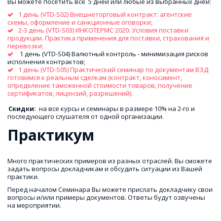
Вы можете посетить все  5 дней или любые из выбранных дней: 
1 день (VTD-S02) Внешнеторговый контракт: агентские 
схемы, оформление и санкционные оговорки; 
2-3 день (VTD-S03) ИНКОТЕРМС 2020: Условия поставки 
продукции. Практика применения для поставки, страхования и 
перевозки;
 1 день (VTD-S04) Валютный контроль - минимизация рисков 
исполнения контрактов; 
1 день (VTD-S05) Практический семинар по документам ВЭД: 
готовимся к реальным сделкам (контракт, коносамент, 
определение таможенной стоимости товаров, получение 
сертификатов, лицензий, разрешений). 
Скидки:
  на все курсы и семинары в размере 10% на 2-го и 
последующего слушателя от одной организации. 
Практикум
Много практических примеров из разных отраслей. Вы сможете 
задать вопросы докладчикам и обсудить ситуации из Вашей 
практики. 
Перед началом Семинара Вы можете прислать докладчику свои 
вопросы и/или примеры документов. Ответы будут озвучены 
на мероприятии.