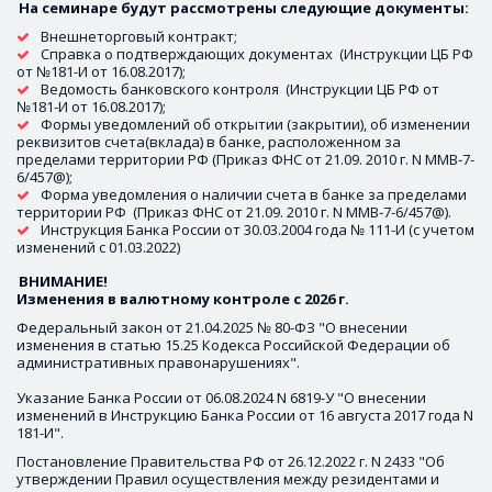
На семинаре будут рассмотрены следующие документы: 
Внешнеторговый контракт;
Справка о подтверждающих документах  (Инструкции ЦБ РФ 
от №181-И от 16.08.2017);
Ведомость банковского контроля  (Инструкции ЦБ РФ от 
№181-И от 16.08.2017);
Формы уведомлений об открытии (закрытии), об изменении 
реквизитов счета(вклада) в банке, расположенном за 
пределами территории РФ (Приказ ФНС от 21.09. 2010 г. N ММВ-7-
6/457@);
Форма уведомления о наличии счета в банке за пределами 
территории РФ  (Приказ ФНС от 21.09. 2010 г. N ММВ-7-6/457@).
Инструкция Банка России от 30.03.2004 года № 111-И (с учетом 
изменений с 01.03.2022)
ВНИМАНИЕ! 

Изменения в валютному контроле с 2026 г.
Федеральный закон от 21.04.2025 № 80-ФЗ "О внесении 
изменения в статью 15.25 Кодекса Российской Федерации об 
административных правонарушениях".

Указание Банка России от 06.08.2024 N 6819-У "О внесении 
изменений в Инструкцию Банка России от 16 августа 2017 года N 
181-И". 
Постановление Правительства РФ от 26.12.2022 г. N 2433 "Об 
утверждении Правил осуществления между резидентами и 