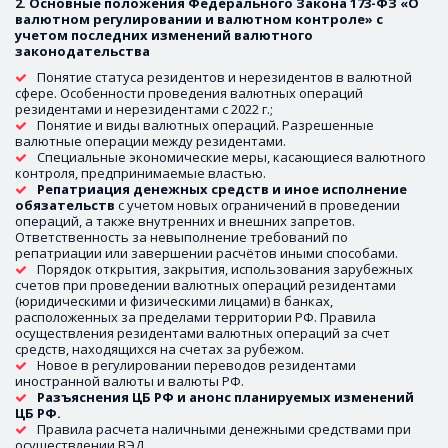
2. Основные положения Федерального Закона 173-ФЗ «О 
валютном регулировании и валютном контроле» с 
учетом последних изменений валютного 
законодательства  
Понятие статуса резидентов и нерезидентов в валютной 
сфере. Особенности проведения валютных операций 
резидентами и нерезидентами с 2022 г.;
Понятие и виды валютных операций. Разрешенные 
валютные операции между резидентами. 
Специальные экономические меры, касающиеся валютного 
контроля, предпринимаемые властью.
Репатриация денежных средств и иное исполнение 
обязательств
 с учетом новых ограничений в проведении 
операций, а также внутренних и внешних запретов. 
Ответственность за невыполнение требований по 
репатриации или завершении расчётов иными способами. 
Порядок открытия, закрытия, использования зарубежных 
счетов при проведении валютных операций резидентами 
(юридическими и физическими лицами) в банках, 
расположенных за пределами территории РФ. Правила 
осуществления резидентами валютных операций за счет 
средств, находящихся на счетах за рубежом. 
Новое в регулировании переводов резидентами 
иностранной валюты и валюты РФ.
Разъяснения ЦБ РФ и анонс планируемых изменений 
ЦБ РФ.
Правила расчета наличными денежными средствами при 
осуществлении ВЭД.