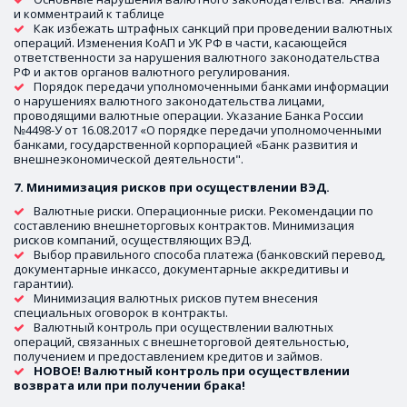
и комментраий к таблице 
Как избежать штрафных санкций при проведении валютных 
операций. Изменения КоАП и УК РФ в части, касающейся 
ответственности за нарушения валютного законодательства 
РФ и актов органов валютного регулирования. 
Порядок передачи уполномоченными банками информации 
о нарушениях валютного законодательства лицами, 
проводящими валютные операции. Указание Банка России 
№4498-У от 16.08.2017 «О порядке передачи уполномоченными 
банками, государственной корпорацией «Банк развития и 
внешнеэкономической деятельности".
7. Минимизация рисков при осуществлении ВЭД.
Валютные риски. Операционные риски. Рекомендации по 
составлению внешнеторговых контрактов. Минимизация 
рисков компаний, осуществляющих ВЭД.
Выбор правильного способа платежа (банковский перевод, 
документарные инкассо, документарные аккредитивы и 
гарантии). 
Минимизация валютных рисков путем внесения 
специальных оговорок в контракты. 
Валютный контроль при осуществлении валютных 
операций, связанных с внешнеторговой деятельностью, 
получением и предоставлением кредитов и займов.
НОВОЕ! Валютный контроль при осуществлении 
возврата или при получении брака!