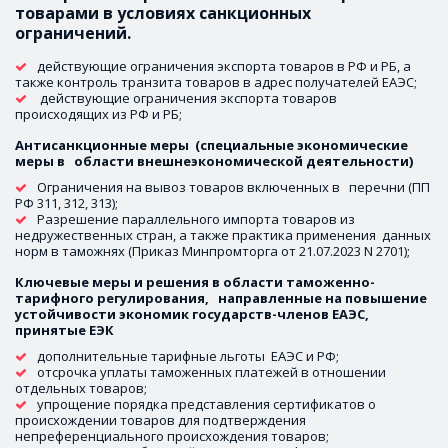
товарами в условиях санкционных   
ограничений.
действующие ограничения экспорта товаров в РФ и РБ, а 
также контроль транзита товаров в адрес получателей ЕАЭС;
 действующие ограничения экспорта товаров  
происходящих из РФ и РБ;
Антисанкционные меры  (специальные экономические 
меры в   области внешнеэкономической деятельности)
Ограничения на вывоз товаров включенных в   перечни (ПП 
РФ 311, 312, 313);
Разрешение параллельного импорта товаров из 
недружественных стран, а также практика применения  данных 
норм в таможнях (Приказ Минпромторга от 21.07.2023 N 2701);
Ключевые меры и решения в области таможенно-
тарифного регулирования,   направленные на повышение 
устойчивости экономик государств-членов ЕАЭС,   
принятые ЕЭК
дополнительные тарифные льготы  ЕАЭС и РФ; 
отсрочка уплаты таможенных платежей в отношении 
отдельных товаров;
упрощение порядка представления сертификатов о 
происхождении товаров для подтверждения 
непреференциального происхождения товаров;