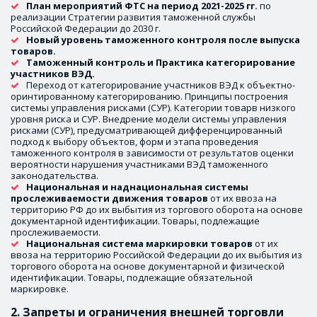
План мероприятий ФТС на период 2021-2025 гг.
 по 
реализации Стратегии развития таможенной службы 
Российской Федерации до 2030 г.
Новый уровень таможенного контроля после выпуска 
товаров.
Таможенный контроль и Практика категорирование 
участников ВЭД.
Переход от категорирование участников ВЭД к объектно-
оринтированному категорированию. Принципы построения 
системы управления рисками (СУР). Категории товарв низкого 
уровня риска и СУР. Внедрение модели системы управления 
рисками (СУР), предусматривающей дифференцированный 
подход к выбору объектов, форм и этапа проведения 
таможенного контроля в зависимости от результатов оценки 
вероятности нарушения участниками ВЭД таможенного 
законодательства.
Национальная и наднациональная системы 
прослеживаемости движения товаров
 от их ввоза на 
территорию РФ до их выбытия из торгового оборота на основе 
документарной идентификации. Товары, подлежащие 
прослеживаемости.
Национальная система маркировки товаров
 от их 
ввоза на территорию Российской Федерации до их выбытия из 
торгового оборота на основе документарной и физической 
идентификации. Товары, подлежащие обязательной 
маркировке.
2. Запреты и ограничения внешней торговли 