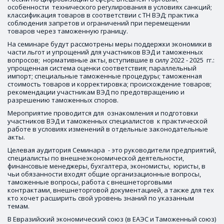
особенности  технического регулирования в условиях санкций; 
классификация товаров в соответствии с ТН ВЭД; практика 
соблюдения запретов и ограничений при перемещении 
товаров через таможенную границу.
На семинаре будут рассмотрены меры поддержки экономики в 
части льгот и упрощений для участников ВЭД и таможенных 
вопросов;  нормативные акты, вступившие в силу 2022 - 2025  гг.: 
упрощенная система оценки соответствия; параллельный 
импорт; специальные таможенные процедуры; таможенная 
стоимость товаров и корректировка; происхождение товаров; 
рекомендации участникам ВЭД по предотвращению и 
разрешению таможенных споров.
Мероприятие проводится для  ознакомления и подготовки 
участников ВЭД и таможенных специалистов  к практической 
работе в условиях изменений в отдельные законодательные 
акты.
Целевая аудитория Семинара  - это руководители предприятий, 
специалисты по внешнеэкономической деятельности, 
финансовые менеджеры, бухгалтера, экономисты,  юристы, в 
чьи обязанности входят общие организационные вопросы, 
таможенные вопросы, работа с внешнеторговыми 
контрактами, внешнеторговой документацией, а также для тех 
кто хочет расширить свой уровень знаний по указанным 
темам. 
В Евразийский экономический союз (в ЕАЭС и Таможенный союз) 