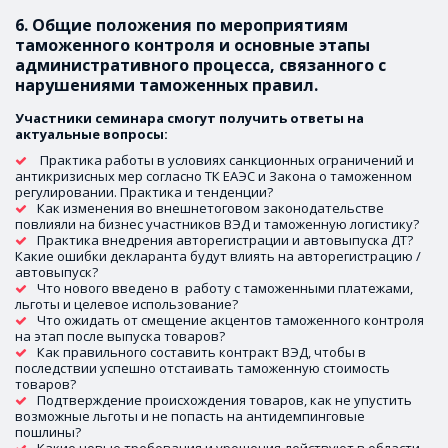
6. Общие положения по мероприятиям 
таможенного контроля и основные этапы 
административного процесса, связанного с 
нарушениями таможенных правил.
Участники семинара смогут получить ответы на 
актуальные вопросы:
 Практика работы в условиях санкционных ограничений и 
антикризисных мер согласно ТК ЕАЭС и Закона о таможенном 
регулировании. Практика и тенденции?
Как изменения во внешнетоговом законодательстве 
повлияли на бизнес участников ВЭД и таможенную логистику? 
Практика внедрения авторегистрации и автовыпуска ДТ? 
Какие ошибки декларанта будут влиять на авторегистрацию / 
автовыпуск?
Что нового введено в  работу с таможенными платежами,  
льготы и целевое использование?
Что ожидать от смещение акцентов таможенного контроля 
на этап после выпуска товаров?
Как правильного составить контракт ВЭД, чтобы в 
последствии успешно отстаивать таможенную стоимость 
товаров?
Подтверждение происхождения товаров, как не упустить 
возможные льготы и не попасть на антидемпинговые 
пошлины?
Какие новые требования и урощения действуют в области 