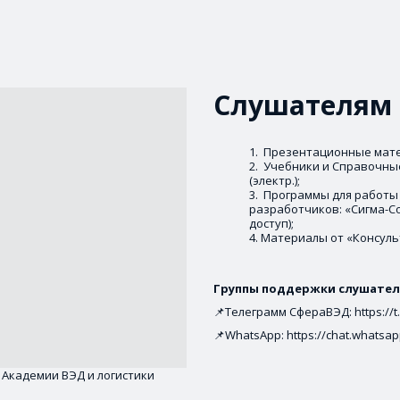
Слушателям 
 Презентационные матер
 Учебники и Справочны
(электр.);
 Программы для работы в
разработчиков: «Сигма-Со
доступ);
Материалы от «Консуль
Группы поддержки слушателе
📌Телеграмм СфераВЭД: https://t
📌WhatsApp: https://chat.whatsa
Академии ВЭД и логистики 