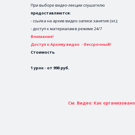
При выборе видео-лекции слушателю
Описание должно быть кратким,
предоставляются: 
- ссылка на архив видео-записи занятия (эл.);
КНОПКА
- доступ к материалам 
в режиме 24/7
Внимание!
Доступ к Архиву видео  - бессрочный! 
Стоимость
1 урок - от 990 руб.
См. Видео: Как организован
Описание должно быть кратким, 