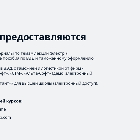
предоставляются
иалы по темам лекций (электр.); 
е пособия по ВЭД и таможенному оформлению 
 ВЭД, с таможней и логистикой от фирм - 
фт», «СТМ», «Альта-Софт» (демо, электронный 
тант+» для Высшей школы (электронный доступ).
й курсов: 
.me
pp.com