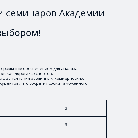
 и семинаров Академии
выбором!
рограммным обеспечением для анализа 
влекая дорогих экспертов.
ь заполнения различных  коммерческих, 
ументов,  что сократит сроки таможенного 
3
3