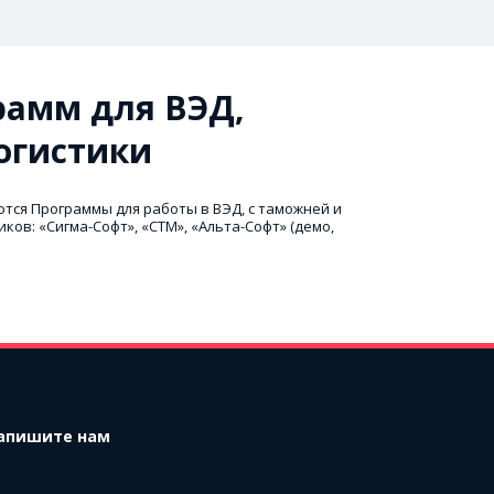
амм для ВЭД, 
огистики
тся Программы для работы в ВЭД, с таможней и 
ков: «Сигма-Софт», «СТМ», «Альта-Софт» (демо, 
апишите нам