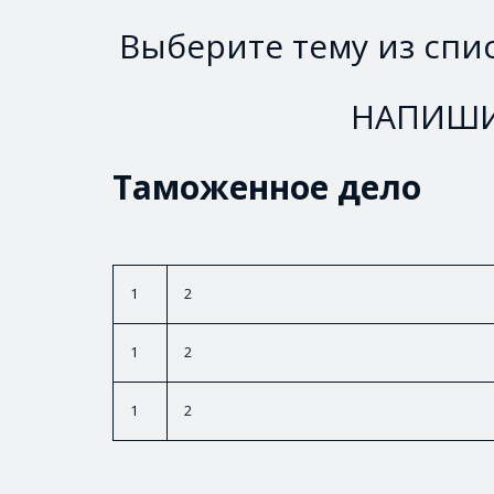
Выберите тему из спи
НАПИШИТ
Таможенное дело
1
2
1
2
1
2