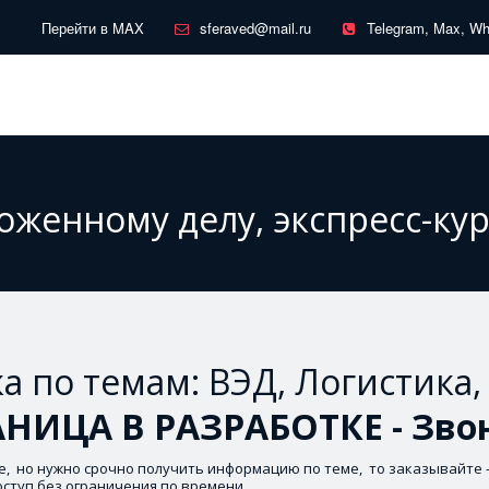
Перейти в MAX
sferaved@mail.ru
Telegram, Max, W
оженному делу, экспресс-ку
а по темам: ВЭД, Логистика
АНИЦА В РАЗРАБОТКЕ - Зво
е,  но нужно срочно получить информацию по теме,  то заказывайте -
оступ без ограничения по времени.