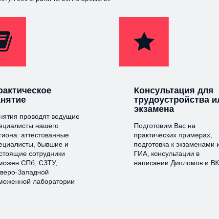
рактическое
Консультация для
анятие
трудоустройства и
экзамена
нятия проводят ведущие
ециалисты нашего
Подготовим Вас на
гиона: аттестованные
практических примерах,
ециалисты, бывшие и
подготовка к экзаменами 
стоящие сотрудники
ГИА, консультации в
можен СПб, СЗТУ,
написании Дипломов и В
веро-Западной
моженной лаборатории