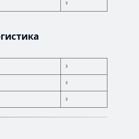
3
огистика
3
3
3