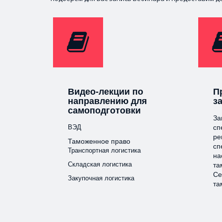
Видео-лекции по
П
направлению для
з
самоподготовки
За
ВЭД
сп
ре
Таможенное право
сп
Транспортная логистика
на
Складская логистика
та
Се
Закупочная логистика
та