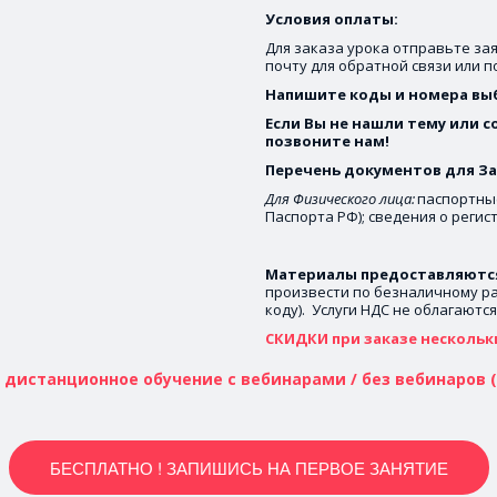
Условия оплаты: 
 но информативным
Для заказа урока отправьте зая
почту для обратной связи или 
Напишите коды и номера выб
Если Вы не нашли тему или с
позвоните нам! 
Перечень документов для За
Для Физического лица:
 паспортны
Паспорта РФ); сведения о регис
Материалы предоставляются 
произвести по безналичному рас
коду).  Услуги НДС не облагаются
СКИДКИ при заказе нескольк
о дистанционное обучение с вебинарами / без вебинаров (
БЕСПЛАТНО ! ЗАПИШИСЬ НА ПЕРВОЕ ЗАНЯТИЕ
но информативным