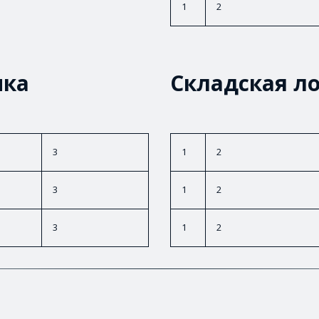
1
2
ика
Складская л
3
1
2
3
1
2
3
1
2