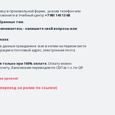
вку в произвольной форме,  указав телефон или 
позвоните в Учебный центр 
+7 981 145 13 68
ранных тем. 
омневаетесь - напишите свой вопросы или 
каза:
е данные гражданина  (как в копии на первом листе 
трации и почтовый адрес, электронная почта 
только при 100% оплате.
 Оплату можно 
чету, банковским переводом по СБП (в т.ч. по QR 
.
их уроков!
переход на ролик по ссылке)