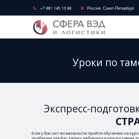
+7 981 145 13 68
Россия, Санкт-Петербург
Уроки по там
Экспресс-подготовк
СТР
Если у Вас нет возможности пройти обучение на курс
подберем для Вас запись вебинара и предоставим д