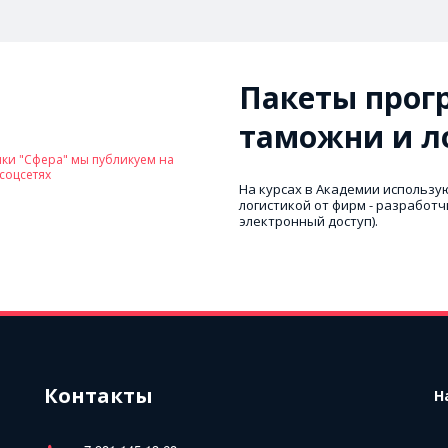
Пакеты прогр
таможни и л
ки "Сфера" мы публикуем на 
 соцсетях
На курсах в Академии использую
логистикой от фирм - разработчи
электронный доступ).
Контакты
Н