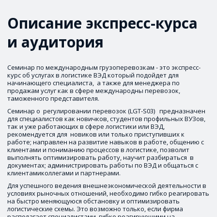
Описание экспресс-курса 
и аудитория
Семинар по международным грузоперевозкам - это экспресс-
курс об услугах в логистике ВЭД который подойдет для 
начинающего специалиста,  а также для менеджера по 
продажам услуг как в сфере международны перевозок, 
таможенного представителя.
Семинар о  регулировании перевозок (LGT-S03)   предназначен 
для специалистов как новичков, студентов профильных ВУЗов, 
так и уже работающих в сфере логистики или ВЭД, 
рекомендуется для  новиков или только приступивших к 
работе; направлен на развитие навыков в работе, общению с 
клиентами и пониманию процессов в логистике, позволит 
выполнять оптимизировать работу, научит разбираться  в 
документах; администрировать работы по ВЭД и общаться с 
клиентамиколлегами и партнерами. 
Для успешного ведения внешнеэкономической деятельности в 
условиях рыночных отношений, необходимо гибко реагировать 
на быстро меняющуюся обстановку и оптимизировать 
логистические схемы. Это возможно только, если фирма 
располагает специалистами, гибко реагирующими на 