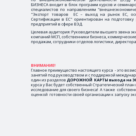
БИЗНЕСА входит в блок программ курсов и семинар
специалистов по направлениям "внешнеэкономичес
"Экспорт товаров ЕС – выход на рынок ЕС, ос
Сертификации в ЕС" ориентирован на подготовку 
предприятий в сфере ВЭД.
Целевая аудитория: Руководители высшего звена э
компаний МСП, собственники бизнеса, коммерческие 
продажам, сотрудники отделов логистики, директор
Главное преимущество настоящего курса  - это возмо
занятий под руководством и с поддержкой междунар
один из разделов 
ДОРОЖНОЙ  КАРТЫ выхода на Э
курса у Вас будет собственный Стратегический план
исследование для своего бизнеса!  А также  собствен
оценкой  готовности своей организации к запуску эк