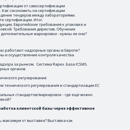
ртификации от самосертификации 
 Как сэкономить на сертификации 
едение тендеров между лабораториями. 
те сертификации. Итог.
укции. Европейские требования к упаковке и 
ковкой. Требования директив. Обучение 
 дополнительные маркировки - нужны ли они? 
ас работают надзорные органы в Европе?  
ы и осуществление контроля качества 
зора за рынком.  Система Rapex. База ICSMS.
орных органов
ического регулирования 
м технического регулирования и стандартизации ЕС 
альных стандартов/маркировок - где ещё можно 
овкой?
работка клиентской базы через эффективное 
ь максимум от выставки? Выставка как 