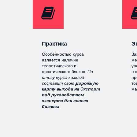
Практика
Э
Особенностью курса
За
является наличие
ме
теоретического и
ур
практического блоков.
По
в 
итогу курса каждый
пр
составит свою
Дорожную
то
карту выхода на Экспорт
ма
под руководством
эксперта для своего
бизнеса