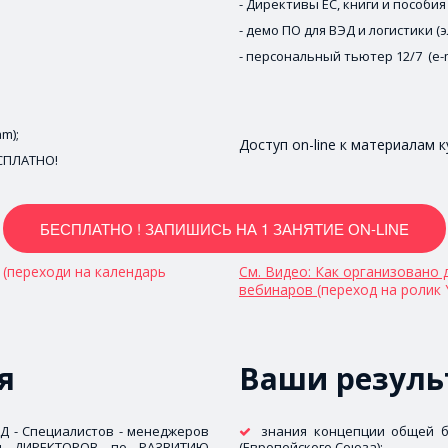
- Директивы ЕС, книги и пособия (
- демо ПО для ВЭД и логистики (эл
- персональный тьютер 12/7  (e-m
m);
Доступ on-line к материалам ку
БЕСПЛАТНО!
БЕСПЛАТНО ! ЗАПИШИСЬ НА 1 ЗАНЯТИЕ ОN-LINE
 
(переходи на календарь 
См. Видео: Как организовано 
вебинаров 
(переход на ролик 
я
Ваши резуль
 - Специалистов - менеджеров
знания концепции общей б
 и ДИРЕКТОРОВ по РАЗВИТИЮ
(Европейского Союза);