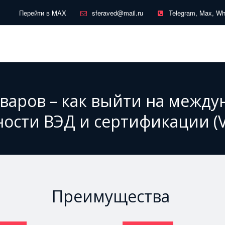
Перейти в MAX
sferaved@mail.ru
Telegram, Max, W
оваров – как выйти на межд
ости ВЭД и сертификации (
Преимущества