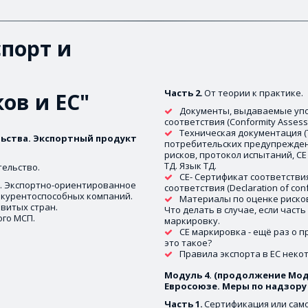
порт и 
Часть 2. 
От теории к практике. 
ов и ЕС"
Документы, выдаваемые упо
соответствия (Conformity Assessm
Техническая документация (Т
ьства. Экспортный продукт 
потребительских предупреждени
рисков, протокол испытаний, СE
ТД. Язык ТД. 
ельство.
CE- Сертификат соответствия
. Экспортно-ориентированное 
соответствия (Declaration of confo
курентоспособных компаний.
Материалы по оценке рисков 
витых стран. 
Что делать в случае, если част
го МСП. 
маркировку. 
СЕ маркировка - ещё раз о п
это такое? 
Правила экспорта в ЕС неко
Модуль 4. (продолжение Моду
Евросоюзе. Меры по надзору з
Часть 1.
 Сертификация или сам