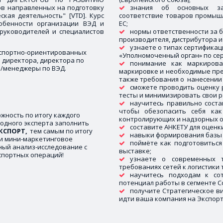
ов направленных на подготовку
знания об основных зак
кая деятельность" [VTD]. Курс
соответствие товаров промыш
обенности организации ВЭД и
ЕС;
руководителей и специалистов
нормы ответственности за б
производителя, дистрибутора и т
узнаете о типах сертификации
кспортно-ориентированных 
«Уполномоченный орган» по серт
директора, директора по 
понимание как маркиров
а/менеджеры по ВЭД.
маркировке и необходимые пре
также требования о нанесении 
сможете проводить оценку 
тесты и минимизировать свои р
научитесь правильно сост
чтобы обезопасить себя ка
жность по итогу каждого 
контролирующих и надзорных о
одного эксперта заполнить 
составите АНКЕТУ для оценки
КСПОРТ,
  тем самым по итогу 
навыки формирования базы н
 и мини-маркетинговое 
поймёте как подготовиться
ный анализ-исследование с 
выставке;
спортных операций! 

узнаете о современных 
требованиях сетей к логистики 
научитесь подходам к со
потенциал работы в сегменте С
получите Стратегическое в
идти ваша компания на Экспорт