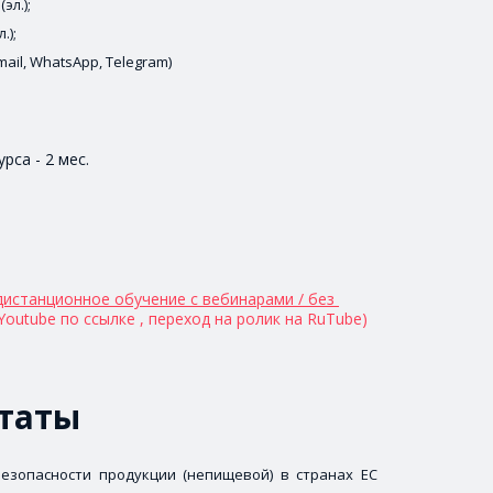
эл.);
.);
ail, WhatsApp, Telegram)
рса - 2 мес.
дистанционное обучение с вебинарами / без 
Youtube по ссылке 
, 
переход на ролик на RuTube)
таты
езопасности продукции (непищевой) в странах ЕС