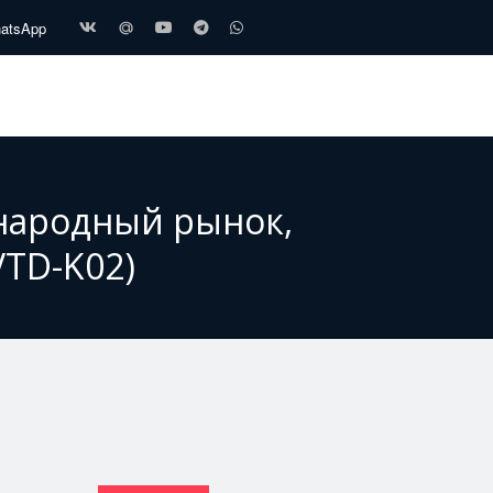
hatsApp
ународный рынок,
VTD-K02)