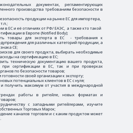
онодательных документах, регламентирующих
ленного производства требованиям безопасности в
езопасность продукции на рынке ЕС для импортера, 
.п.;
 в ЕС и её отличиях от РФ/ ЕАЭС,  а также кто такой 
ификации в Европе (Notified Body);
ать товары для экспорта в ЕС - требования к
дупреждения для различных категорий продукции, а
знака CE;
рисков для своего продукта, выбирать необходимые
асходы на сертификацию в ЕС;
авить техническую документацию вашего продукта,
к при сертификации в ЕС, так и при проверках
рганов по безопасности товаров;
 готовности своей организации к экспорту;
овых потенциальных клиентов в ЕС с нуля;
 и получить максимум от участия в международной
трендах работы в ритейле, новых форматах и
товаров;
трудничеству с западными ритейлерами, изучите
обственных Торговых Марок;
идение каналов торговли и с каким продуктом может
.