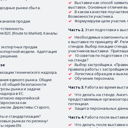
Выставки как способ заявить
выставок. Основные отличия вы
родные рынки сбыта.
В каком качестве поучаствов
Возможности участника.  
Формулируем цели участия. 
 каналов продаж
тственность 
Часть 2. 
Этап подготовки к выс
 B2C (Route to Market). Каналы 
Необходимые компоненты иде
к выставке по принципу 4P. Ре
стендов. Выбор локации стенда.
а экспортных продаж
участников выставки.  Приглаш
 экспортной модели.  Адаптация 
10 советов по подготовке ст
 решение.
на стенде? 
Выбор застройщика. «Правил
юзе
правила работы с застройщиком
лизации технического надзора. 
Логистика образцов и выкла
Обучение персонала. 
ания единого рынка. Общие 
5 об общей безопасности 
Часть 3.
 Работа во время выста
грозы рынка и задачи 
адзора в ЕС.
Что делать на стенде. Анкет
огласно европейской 
предоставляемые организаторам
Евросоюза как 
потенциал. 
нком. Директивы Старого, 
Защита персональных данны
ты и стандартизация? 
Часть 4. 
Работа после выставк
ровых рынках по региону/
Что делать после выставки и
ы серии EN. 