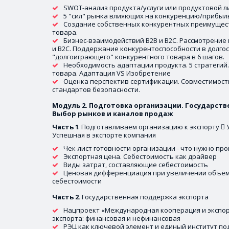
SWOT-анализ продукта/услуги или продуктовой л
5 "сил" рынка влияющих на конкуренцию/прибыль 
Создание собственных конкурентных преимуществ
товара.
Бизнес-взаимодействий B2B и B2C. Рассмотрение 
и B2C. Поддержание конкурентоспособности в долгос
"долгоиграющего" конкурентного товара в 6 шагов. 
Необходимость адаптации продукта. 5 стратегий.
товара. Адаптация VS Изобретение 
Оценка перспектив сертификации. Совместимость
стандартов безопасности.
Модуль 2. Подготовка организации. Государств
Выбор рынков и каналов продаж
Часть 1
. Подготавливаем организацию к экспорту  
Успешная в экспорте компания 
Чек-лист готовности организации - что нужно пр
Экспортная цена. Себестоимость как драйвер 
Виды затрат, составляющие себестоимость 
Ценовая дифференциация при увеличении объёма
себестоимости
Часть 2.
 Государственная поддержка экспорта 
Нацпроект «Международная кооперация и экспорт
экспорта: финансовая и нефинансовая 
РЭЦ как ключевой элемент и единый институт под