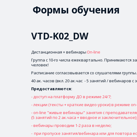
Формы обучения
VTD-K02_DW
Дистанционная + вебинары 
On-line
Группа с 10-го числа ежеквартально. Принимаются зая
человек!
Расписание согласовывается со слушателями группы.
40 ак. часов (вкл. 20 ак.час  - 5 занятий / вебинаров с
Предоставляются: 
- доступ на платформу ДО в режиме 24/7;
- лекции (тексты + краткие видео-уроки) в режиме on-l
- on-line "живые вебинары" занятия с преподавателям
(5 занятий по 2 ак.часа + вводное и заключительное);
- вебинары проводим 1-2 раза в неделю;
- 
при пропуске занятия/вебинара или для повтора есть