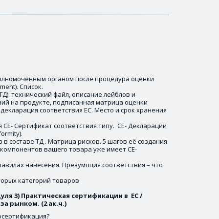
лномоченным органом после процедура оценки 
ent). Список. 
Д): технический файл, описание лейблов и 
й на продукте, подписанная матрица оценки 
 декларация соответствия ЕС. Место и срок хранения 
 CE- Сертификат соответствия типу.  CE- Декларации 
rmity). 
в составе ТД . Матрица рисков. 5 шагов её создания 
ь компонентов вашего товара уже имеет СE-
равилах нанесения. Презумпция соответствия – что 
торых категорий товаров
ля 3) Практическая сертификации в  ЕС /
а рынком. (2 ак.ч.)
осертификация? 