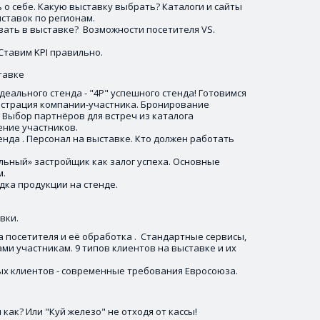
 о себе. Какую выставку выбрать? Каталоги и сайты 
ставок по регионам. 
ать в выставке?  Возможности посетителя VS. 
Ставим KPI правильно. 
тавке 
ального стенда - "4P" успешного стенда! Готовимся 
гистрация компании-участника. Бронирование 
 Выбор партнёров для встреч из каталога 
ение участников. 
енда . Персонал на выставке. Кто должен работать 
ьный» застройщик как залог успеха. Основные 
. 
дка продукции на стенде. 
вки. 
а посетителя и её обработка .  Стандартные сервисы, 
и участникам. 9 типов клиентов на выставке и их 
х клиентов - современные требования Евросоюза.
и
 как? Или "Куй железо" не отходя от кассы!