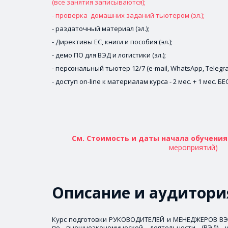
(все занятия записываются);
- проверка  домашних заданий тьютером (эл.);
- раздаточный материал (эл.);
- Директивы ЕС, книги и пособия (эл.);
- демо ПО для ВЭД и логистики (эл.);
- персональный тьютер 12/7 (e-mail, WhatsApp, Telegra
- доступ on-line к материалам курса - 2 мес. + 1 мес. 
См. Стоимость и даты начала обучения
мероприятий)
Описание и аудитори
Курс подготовки РУКОВОДИТЕЛЕЙ и МЕНЕДЖЕРОВ ВЭД
по внешнеэкономической деятельности (ВЭД)