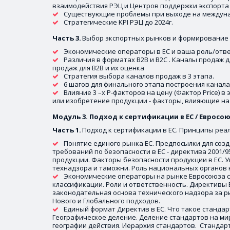
взаимодействия РЭЦ и Центров поддержки экспорта
Существующие проблемы при выходе на междуна
Стратегические KPI РЭЦ до 2024г. 
Часть 3.
 Выбор экспортных рынков и формирование
Экономические операторы в ЕС и ваша роль/отве
Различия в форматах B2B и B2C . Каналы продаж для
продаж для B2B и их оценка 
Стратегия выбора каналов продаж в 3 этапа.
6 шагов для финального этапа построения канал
Влияние 3 –х P-факторов на цену (Фактор Price) в
или изобретение продукции - факторы, влияющие на
Модуль 3. Подход к сертификации в ЕС / Евросо
Часть 1. 
Подход к сертификации в ЕС. Принципы реа
Понятие единого рынка ЕС. Предпосылки для созд
требований по безопасности в ЕС - директива 2001/9
продукции. Факторы безопасности продукции в ЕС. У
технадзора и таможни. Роль национальных органов н
Экономические операторы на рынке Евросоюза с
классификации. Роли и ответственность. Директивы 
законодательная основа технического надзора за ры
Нового и Глобального подходов. 
Единый формат Директив в ЕС. Что такое стандар
Географическое деление. Деление стандартов на ми
географии действия. Иерархия стандартов.  Стандарт