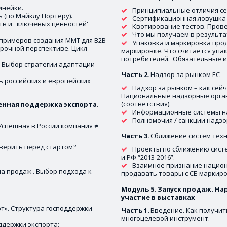
инейки.
Принципиальные отличия се
(по Майклу Портеру). 
Сертификационная ловушка .
 и  'ключевых ценностей' 
Квотирование тестов. Пров
Что мы получаем в результа
примеров создания ММТ для B2B 
Упаковка и маркировка прод
рочной перспективе. Цикл 
маркировке. Что считается упа
потребителей.  Обязательные и
 Выбор стратегии адаптации 
Часть 2. 
Надзор за рынком ЕС 
 российских и европейских 
Надзор за рынком – как сейч
Национальные надзорные орган
(соответствия).
енная поддержка экспорта. 
Информационные системы над
Полномочия / санкции надз
Успешная в России компания ≠ 
Часть 3. 
Сближение систем техн
оверить перед стартом? 
Проекты по сближению систе
и РФ “2013-2016”.
Взаимное признание национ
 продаж . Выбор подхода к 
продавать товары с CE-маркир
Модуль 5. Запуск продаж. На
участие в выставках
». Структура господдержки 
Часть 1.
 Введение. Как получит
многоцелевой инструмент. 
держки экспорта: 