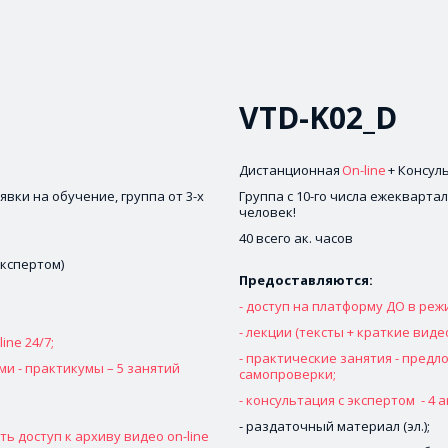
VTD-K02_D
Дистанционная 
On-line
 + Консул
вки на обучение, группа от 3-х 
Группа с 10-го числа ежеквартал
человек!
40 всего ак. часов

 экспертом)
Предоставляются: 
- доступ на платформу ДО в режи
- лекции (тексты + краткие видео
ine 24/7;
- практические занятия - предл
и - практикумы – 5 занятий 

самопроверки;
 
- консультация с экспертом  - 4 
- раздаточный материал (эл.);
 доступ к архиву видео on-line 