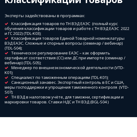
Эксперты задействованы в программах:
Классификация товаров по ТН ВЭД ЕАЭС  (полный курс 
обучения классификации товаров и работе с ТН ВЭД ЕАЭС  2022 
и ГС 2022) (TDL-K03);
Классификация товаров Единой Товарной номенклатуры 
ВЭД ЕАЭС. Сложные и спорные вопросы (семинар / вебинар) 
(TDL-S04);
Техническое регулирование ЕАЭС – как оформить 
сертификат соответствия (СС) или ДС при импорте (семинар / 
вебинар) (TDL-S05);
Менеджер по внешнеэкономической деятельности (VTD-
K01);
Специалист по таможенным операциям (TDL-K01);
Санкционный занавес. Экспортный контроль в ЕС и США, 
меры господдержки и упрощения таможенного контроля  (VTD-
S07);
ТН ВЭД в налоговом учёте, для таможни, сертификации и 
маркировки товаров. Ставки НДС и ТН ВЭД (BGL-S04 )