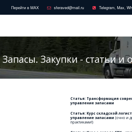
Перейти в MAX
sferaved@mail.ru
Telegram, Max, W
 Запасы. Закупки - статьи и
Статья: Трансформация соврем
управление запасами
Статья: Курс складской логис
управление запасами 
(очно и 
практиками!)