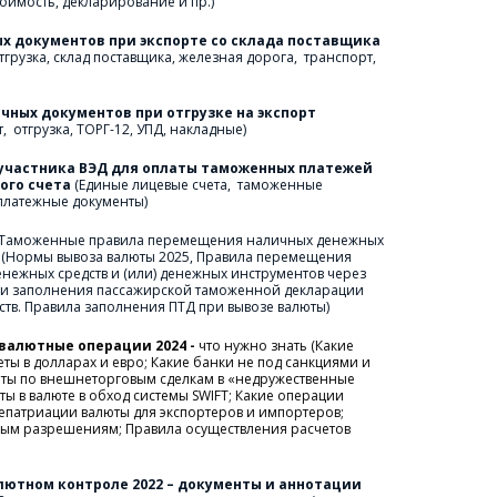
оимость, декларирование и пр.)
Оформление первичных документов при экспорте со склада поставщика 
грузка, склад поставщика, железная дорога,  транспорт,  
Оформление передаточных документов при отгрузке на экспорт 
  отгрузка, ТОРГ-12, УПД, накладные
)
 участника ВЭД для оплаты таможенных платежей 
ого счета
(Единые лицевые счета,  таможенные 
 платежные документы)
. Таможенные правила перемещения наличных денежных 
 (Нормы вывоза валюты 2025, Правила перемещения 
ежных средств и (или) денежных инструментов через 
и заполнения пассажирской таможенной декларации 
тв. Правила заполнения ПТД при вывозе валюты)
валютные операции 2024 -
 что нужно знать (Какие 
ты в долларах и евро; Какие банки не под санкциями и 
ты по внешнеторговым сделкам в «недружественные 
ы в валюте в обход системы SWIFT; Какие операции 
епатриации валюты для экспортеров и импортеров; 
ым разрешениям; Правила осуществления расчетов 
Статья: Обзор изменений в Валютном контроле 2022 – документы и аннотации 