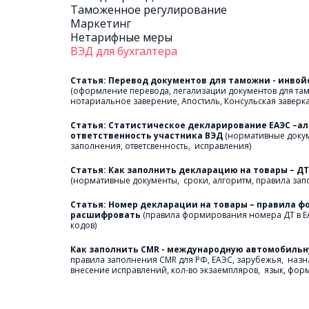
Таможенное регулирование
Маркетинг 
Нетарифные меры 
ВЭД для бухгалтера
(оформление перевода, легализации документов для там
нотариальное заверение, Апостиль, Консульская заверка
Статья: Статистическое декларирование ЕАЭС –ал
ответственность участника ВЭД
 (нормативные докум
заполнения, ответсвенность,  исправления)
(нормативные документы,  сроки, алгоритм, правила за
Статья: Номер декларации на товары – правила фо
расшифровать 
(правила формирования номера ДТ в Е
кодов)
Как заполнить CMR - международную автомобильн
правила заполнения CMR для РФ, ЕАЭС, зарубежья,  назна
внесение исправлений, кол-во экзаемпляров,  язык, фор