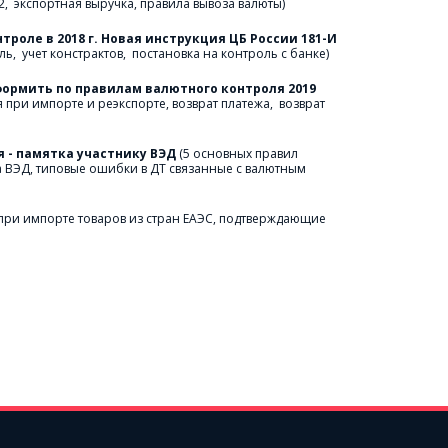
,  экспортная выручка, правила вывоза валюты)
нтроле в 2018 г. Новая инструкция ЦБ России 181-И
ь,  учет констрактов,  постановка на контроль с банке)
Статья: Возврат брака – как оформить по правилам валютного контроля 2019 
при импорте и реэкспорте, возврат платежа,  возврат 
 - памятка участнику ВЭД
(5 основных правил 
 ВЭД, типовые ошибки в ДТ связанные с валютным 
 при импорте товаров из стран ЕАЭС, подтверждающие 