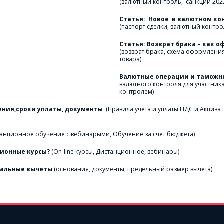
(валютный контроль,  санкции 2022
Статья:  Новое  в валютном ко
(паспорт сделки, валютный контрол
(возврат брака, схема оформления 
товара) 
Валютные операции и таможня
валютного контроля для участника
контролем)
ения,сроки уплаты, документы  
(Правила учета и уплаты НДС и Акциза
)
станционное обучение с вебинарыми, Обучение за счет бюджета)
ционные курсы? 
(On-line курсы, Дистанционное, вебинары)
иальные вычеты 
(основания, документы, предельный размер вычета)