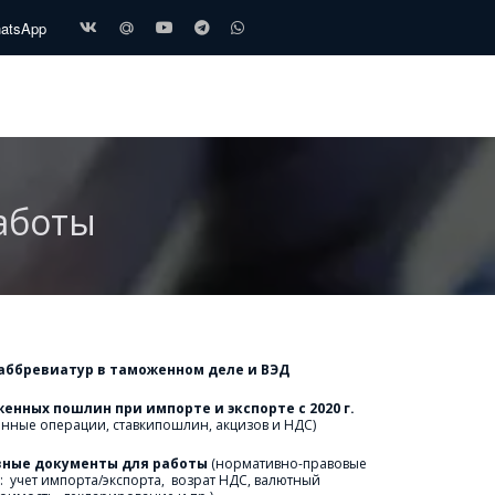
hatsApp
работы
 аббревиатур в таможенном деле и ВЭД
енных пошлин при импорте и экспорте с 2020 г
. 
енные операции, ставкипошлин, акцизов и НДС)
овные документы для работы 
(нормативно-правовые 
:  учет импорта/экспорта,  возрат НДС, валютный 