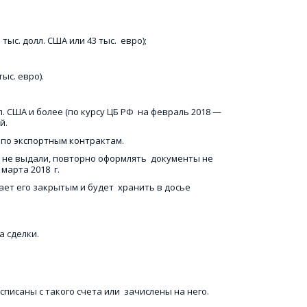
с. долл. США или 43 тыс.  евро); 
ыс. евро). 
. США и более (по курсу ЦБ РФ  на февраль 2018 — 
й. 
по экспортным контрактам. 
ё не выдали, повторно оформлять  документы не 
арта 2018  г.
т его закрытым и будет  хранить в досье 
 сделки. 
писаны с такого счета или  зачислены на него. 