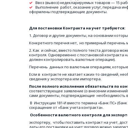
Ввоз (вывоз) недекларируемых товаров — 15 ра
Выполнение  работ, оказание услуг, передача ин
оформлены подтверждающие документы.
Для постановки Контракта на учет требуются: 
1. Договор и другие документы, на основании которы
Конкретного перечня нет,  но примерный перечень м
2. Как  и сейчас, вместо полного текста договора мо
контроля. Одновременно с постановкой контракта на
должен контролировать валютные операции). 
Перечень  данных по валютным операциям, которые 
Если в  контракте не хватает каких-то сведений, н
сведения у экспортера или импортера. 
После полного исполнения обязательств по кон
соответствующее заявление (о внесении изменений в
сами документы, подтверждающие  необходимость вн
 В  Инструкции 181-И вместо термина «Банк ПС» (банк
сокращение от «банк учета контракта». 
 Особенности валютного контроля для экспорта
экспортеру,  чтобы поставить контракт на учет, дос
даты его постановки на учет;договор можно зарегист