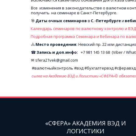
Все  изменения в законодательстве о валютном конт
получить  на семинаре в Санкт-Петербурге.
🎯 
Даты очных семинаров 
в 
С.-Петербурге
 и 
веби
Календарь семинаров по валютному контролю и ВЭД
Подробная программа Семинара и Вебинара по валют
🚴 
Место проведения: 
Невский пр. 22 или дистанци
☎ 
Запись и доп.инфо:
   +7 981 145 13 68  (Viber / Wha
✉ sfera21vek@gmail.com 
 #валютныйконтроль #вэд #бухгалтервэд #сферавэд 
сылка на Академию ВЭД и Логистики «СФЕРА»© обязате
«СФЕРА» АКАДЕМИЯ ВЭД И
ЛОГИСТИКИ