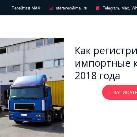
Перейти в MAX
sferaved@mail.ru
Telegram, Max, W
Как регистр
импортные к
2018 года
ЗАПИСАТЬ