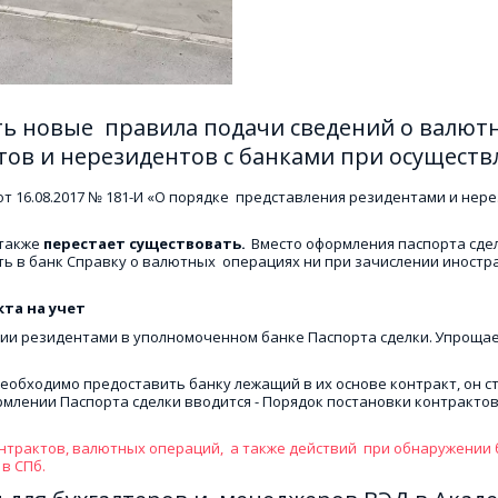
ть новые  правила подачи сведений о валют
ов и нерезидентов с банками при осуществ
 16.08.2017 № 181-И «О порядке  представления резидентами и нере
также 
перестает существовать.
  Вместо оформления паспорта сде
ть в банк Справку о валютных  операциях ни при зачислении иностра
та на учет
ии резидентами в уполномоченном банке Паспорта сделки. 
Упрощае
обходимо предоставить банку лежащий в их основе контракт, он ста
рмлении Паспорта сделки вводится - Порядок постановки контрактов 
рактов, валютных операций,  а также действий  при обнаружении бр
в СПб.