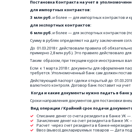
Постановка Контракта на учет в  уполномоченн
для импортных контрактов: 
3  млн руб. 
и более — для импортных контрактов и кре
для экспортных контрактов: 
6  млн руб.
 и более — для экспортных контрактов (по 
Сумму в рублях определяют на дату заключения согл
До  01.03.2018 г. действовали правила об обязательн
примерно 2,8 млн руб.). Это правило действовало дл
Таким  образом, при текущем курсе иностранных ва
Если  к 1 марта 2018 г. документы для оформления п
требуется. Уполномоченный банк сам должен постави
Действующий паспорт сделки открытый до  01.03.201
валютного контроля. Договор банк поставит на учет с
 Когда и какие документы нужно падать в банк у
Сроки направления документов для постановки внешн
Вид операции / Крайний срок подачи документов
Списание денег со счета резидента в банке УК —
Зачисление денег на счет резидента в банке УК —
Расчет  через счет резидента в банке-нерезиденте
Ввоз (вывоз) декларируемых товаров — Дата под