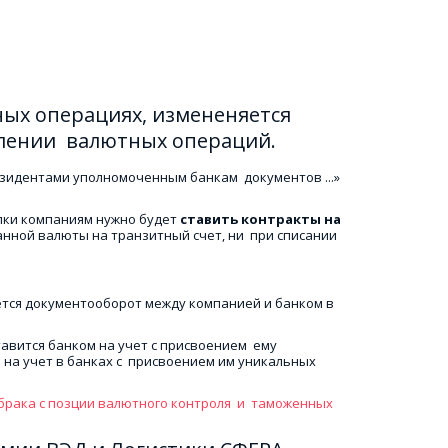
ных операциях, измененяется 
лении  валютных операций. 
зидентами уполномоченным банкам  документов ...» 
лки компаниям нужно будет 
ставить контракты на 
нной валюты на транзитный счет, ни  при списании 
тся документооборот между компанией и банком в 
вится банком на учет с присвоением  ему 
на учет в банках с  присвоением им уникальных 
ака с позции валютного контроля  и  таможенных 