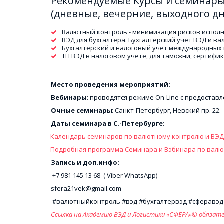
Рекомендуемые Курсы и семинары 
(дневные, вечерние, выходного дня
Валютный контроль - минимизация рисков испол
ВЭД для бухгалтера. Бухгалтерский учёт ВЭД и в
Бухгалтерский и налоговый учёт международных 
ТН ВЭД в налоговом учёте, для таможни, сертифи
Место проведения мероприятий:
Вебинары: 
проводятся режиме On-Line c предостав
Очные семинары
: Санкт-Петербург, Невский пр. 22.
Даты семинара в С.-Петербурге: 
Календарь семинаров по валютному контролю и ВЭД
Подробная программа Семинара и Вэбинара по валют
Запись и доп.инфо:
 +7 981 145 13 68  ( Viber WhatsApp) 
sfera21vek@gmail.com 
 #валютныйконтроль #вэд #бухгалтервэд #сферавэд 
Ссылка на Академию ВЭД и Логистики «СФЕРА»© обязат