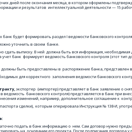
бочих дней после окончания месяца, в котором оформлены подтвер
формации и результатов  интеллектуальной деятельности — 15 рабочи
х банк будет формировать раздел I ведомости банковского контроля.
ожно уточнить в своем  банке. 
жно сдать выписку. В ней  должна быть вся информация, необходимая 
 учет банк  формирует ведомость банковского контроля (этот тип до
должны быть предоставлены в  распоряжение банка, представлен в 
еобходимых для корректного  заполнения ведомости банковского конт
тракту, 
экспортер  (импортер) представляет в банк заявление о сняти
 ведомость  банковского контроля) представляется в банк при внес
есения изменений, например, дополнительное соглашение к  контр
 паспорта сделки),  которым оперировала Инструкция № 138-И, употре
: 
таточно подать в банк информацию о  нем. Сам договор нужно предъя
рировать на  основании его проекта. После подписания договора у р