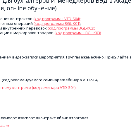
для бухгалтеров и  менеджеров ВЭД в Акаде
, on-line обучение)
нения контрактов
(код программы VTD-S04);
алютных операций 
(код программы BGL-K01)
;
и внутренних перевозок 
(код программы BGL-K02);
кации и маркировки товаров 
(код программы BGL-K03)
лением видео-записи мероприятия. Группы ежемесячно. Присылайте 
 
 (код рекомендуемого семинара/вебинара VTD-S04)
ному контролю (код семинара VTD-S04)
#импорт #экспорт #контракт #банк #торговля 
ельна