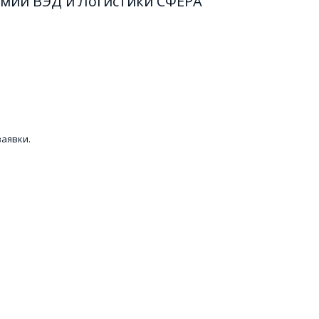
мии ВЭД и Логистики СФЕРА 
заявки.