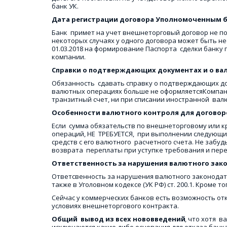
банк УК. 
Дата регистрации договора Уполномоченным б
Банк  примет на учет внешнеторговый договор не по
некоторых случаях у одного договора может быть нес
01.03.2018 на формирование Паспорта  сделки банку 
компании.
Справки о подтверждающих документах и о ва
Обязанность  сдавать справку о подтверждающих док
валютных операциях больше не оформляетсяКомпания
транзитный счет, ни при списании иностранной  валю
Особенности валютного контроля для договоров
Если  сумма обязательств по внешнеторговому или кр
операций, НЕ  ТРЕБУЕТСЯ,  при выполнении следующи
средств с его валютного  расчетного счета. Не забуд
возврата  переплаты при уступке требования и пере
Ответственность за нарушения валютного закон
Ответсвенность за нарушения валютного законодательс
также в Уголовном кодексе (УК РФ) ст. 200.1. Кроме
Сейчас у коммерческих банков есть возможность от
условиях внешнеторгового контракта.
Общий  вывод из всех нововведений
, что хотя  
исключаются какие-либо основания для отказа банка 