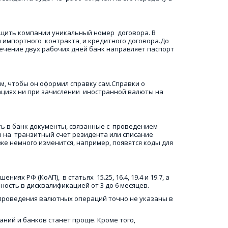
щить компании уникальный номер  договора. В 
 импортного  контракта, и кредитного договора.До 
течение двух рабочих дней банк направляет паспорт 
 чтобы он оформил справку сам.Справки о  
иях ни при зачислении  иностранной валюты на 
ть в банк документы, связанные с  проведением 
 на  транзитный счет резидента или списание 
оже немного изменится, например, появятся коды для 
Ф (КоАП),  в статьях  15.25, 16.4, 19.4 и 19.7, а 
нность в дисквалификацией от 3 до 6 месяцев.
проведения валютных операций точно не указаны в 
ний и банков станет проще. Кроме того,  