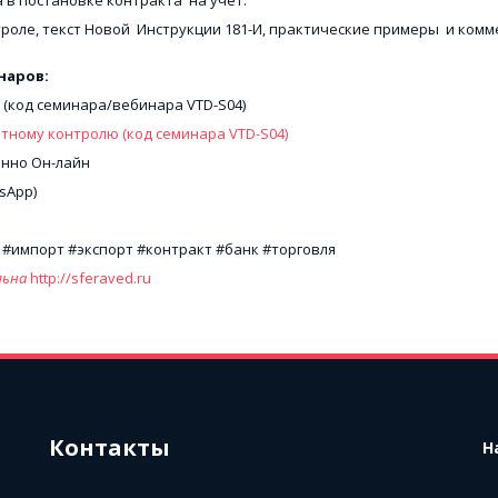
роле, текст Новой  Инструкции 181-И, практические примеры  и ко
наров: 
 
(код семинара/вебинара VTD-S04)
ному контролю (код семинара VTD-S04)
онно Он-лайн
tsApp) 
#импорт #экспорт #контракт #банк #торговля 
льна
 http://sferaved.ru
Контакты
Н