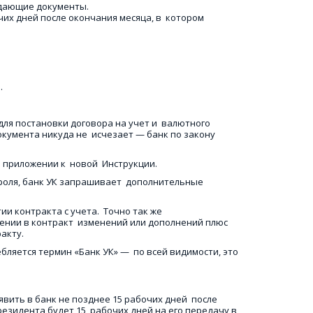
ждающие документы.
х дней после окончания месяца, в  котором 
 
для постановки договора на учет и  валютного 
кумента никуда не  исчезает — банк по закону 
приложении к  новой  Инструкции. 
роля, банк УК запрашивает  дополнительные 
и контракта с учета.  Точно так же 
ении в контракт  изменений или дополнений плюс 
акту. 
бляется термин «Банк УК» —  по всей видимости, это 
вить в банк не позднее 15 рабочих дней  после 
езидента будет 15  рабочих дней на его передачу в 