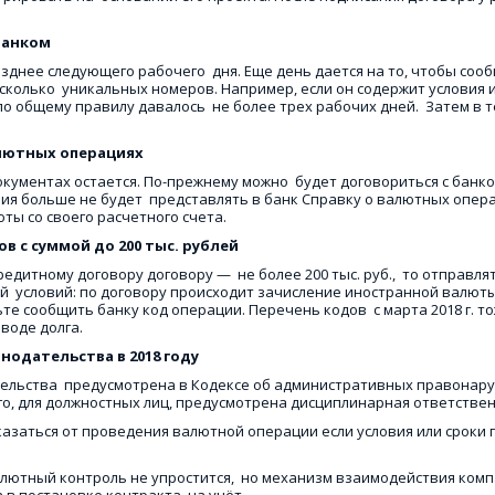
анком 
зднее следующего рабочего  дня. Еще день дается на то, чтобы сооб
колько  уникальных номеров. Например, если он содержит условия и
по общему правилу давалось  не более трех рабочих дней.  Затем в 
лютных операциях
ументах остается. По-прежнему можно  будет договориться с банком,
 больше не будет  представлять в банк Справку о валютных операц
ты со своего расчетного счета. 
 с суммой до 200 тыс. рублей 
едитному договору договору —  не более 200 тыс. руб.,  то отправля
й  условий: по договору происходит зачисление иностранной валюты
ьте сообщить банку код операции. Перечень кодов  с марта 2018 г. т
воде долга. 
одательства в 2018 году
тва  предусмотрена в Кодексе об административных правонарушениях Р
 того, для должностных лиц, предусмотрена дисциплинарная ответстве
казаться от проведения валютной операции если условия или сроки 
валютный контроль не упростится,  но механизм взаимодействия компа
в постановке контракта  на учёт. 