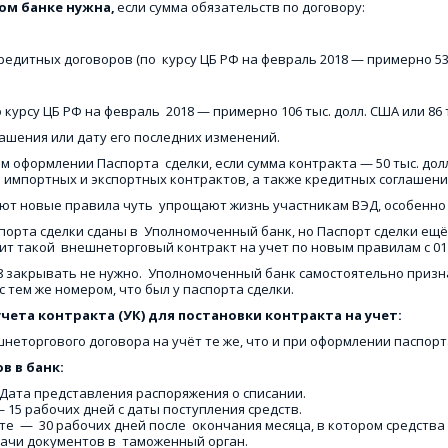
ом банке нужна,
 если сумма обязательств по договору: 
дитных договоров (по  курсу ЦБ РФ на февраль 2018 — примерно 53 ты
курсу ЦБ РФ на февраль  2018 — примерно 106 тыс. долл. США или 86 т
ашения или дату его последних изменений. 
ом оформлении Паспорта  сделки, если сумма контракта — 50 тыс. долл
я  импортных и экспортных контрактов, а также кредитных соглашени
лют новые правила чуть  упрощают жизнь участникам ВЭД, особенно 
аспорта сделки сданы в  Уполномоченный банк, но Паспорт сделки ещ
т такой  внешнеторговый контракт на учет по новым правилам с 01 м
8 закрывать не нужно.  Уполномоченный банк самостоятельно признае
 тем же номером, что был у паспорта сделки. 
чета контракта (УК) для постановки контракта на учет: 
еторгового договора на учёт те же, что и при оформлении паспорта
 в банк: 
 Дата представления распоряжения о списании. 
 15 рабочих дней с даты поступления средств. 
  —  30 рабочих дней после  окончания месяца, в котором средства с
ачи документов в  таможенный орган.