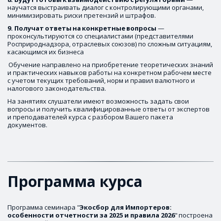
научатся выстраивать диалог с контролирующими органами, 
минимизировать риски претензий и штрафов.
9. Получат
ответы
на
конкретные
вопросы
 — 
проконсультируются со специалистами (представителями 
Росприроднадзора, отраслевых союзов) по сложным ситуациям, 
касающимся их бизнеса
Обучение направлено на приобретение теоретических знаний 
и практических навыков работы на конкретном рабочем месте 
с учетом текущих требований, норм и правил валютного и 
налогового законодательства. 
На занятиях слушатели имеют возможность задать свои 
вопросы и получить квалифицированные ответы от экспертов 
и преподавателей курса с разбором Вашего пакета 
документов.
Программа курса 
Программа семинара "
Экосбор для Импортеров: 
особенности отчетности за 2025 и правила 2026
"
 построена 