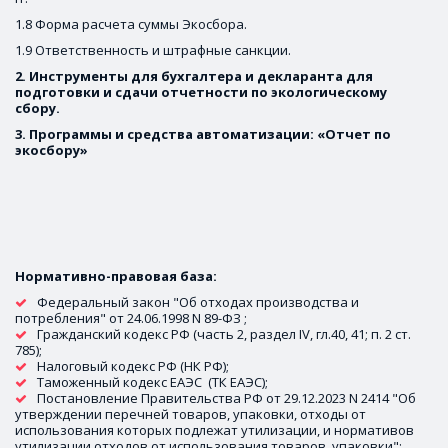
1.8 Форма расчета суммы Экосбора. 
1.9 Ответственность и штрафные санкции.  
2. Инструменты для бухгалтера и декларанта для 
подготовки и сдачи отчетности по экологическому 
сбору.
3. Программы и средства автоматизации: «Отчет по 
экосбору» 
Нормативно-правовая база: 
Федеральный закон "Об отходах производства и 
потребления" от 24.06.1998 N 89-ФЗ ;
Гражданский кодекс РФ (часть 2, раздел IV, гл.40, 41; п. 2 ст. 
785); 
Налоговый кодекс РФ (НК РФ); 
Таможенный кодекс ЕАЭС  (ТК ЕАЭС);
Постановление Правительства РФ от 29.12.2023 N 2414 "Об 
утверждении перечней товаров, упаковки, отходы от 
использования которых подлежат утилизации, и нормативов 
утилизации отходов от использования товаров, упаковки";