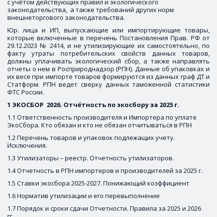
с учётом действующих правил и экологического 
законодательства,  а также требований других норм 
внешнеторгового законодательства.
Юр. лица и ИП, выпускающие или импортирующие товары,
которые включенные в перечень Постановления Прав. РФ от
29.12.2023 № 2414, и не утилизирующие их самостоятельно, по
факту утраты потребительских свойств данных товаров,
должны уплачивать экологический сбор, а также направлять
отчеты о нем в Росприроднадзор (РПН). Данные об упаковках и
их весе при импорте товаров формируются из данных граф ДТ и
Статформ. РПН ведет сверку данных таможенной статистики
ФТС России.
1 ЭКОСБОР  2026. Отчётность по экосбору за 2025 г.
1.1 Ответственность производителя и Импортера по уплате 
ЭкоСбора. Кто обязан и кто не обязан отчитываться в РПН 
1.2 Перечень товаров и упаковок подлежащих учету. 
Исключения. 
1.3 Утилизаторы – реестр. Отчетность утилизаторов. 
1.4 Отчетность в РПН импортеров и производителей за 2025 г. 
1.5 Ставки экосбора 2025-2027. Понижающий коэффициент 
1.6 Норматив утилизации и его перевыполнение 
1.7 Порядок и сроки сдачи Отчетности. Правила за 2025 и 2026 
гг. 