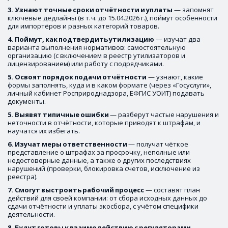
3. Узнают
точные
сроки
отчётности
и
уплаты
 — запомнят 
ключевые дедлайны (в т. ч. до 15.04.2026 г.), поймут особенности 
для импортёров и разных категорий товаров.
4. Поймут,
как
подтвердить
утилизацию
 — изучат два 
варианта выполнения нормативов: самостоятельную 
организацию (с включением в реестр утилизаторов и 
лицензированием) или работу с подрядчиками. 
5. Освоят
порядок
подачи
отчётности
 — узнают, какие 
формы заполнять, куда и в каком формате (через «Госуслуги», 
личный кабинет Росприроднадзора, ЕФГИС УОИТ) подавать 
документы. 
5. Выявят
типичные
ошибки
 — разберут частые нарушения и 
неточности в отчётности, которые приводят к штрафам, и 
научатся их избегать. 
6. Изучат
меры
ответственности
 — получат чёткое 
представление о штрафах за просрочку, неполные или 
недостоверные данные, а также о других последствиях 
нарушений (проверки, блокировка счетов, исключение из 
реестра). 
7. Смогут
выстроить
рабочий
процесс
 — составят план 
действий для своей компании: от сбора исходных данных до 
сдачи отчётности и уплаты экосбора, с учётом специфики 
деятельности.
8. Будут
готовы
к
взаимодействию
с
регуляторами
 — 