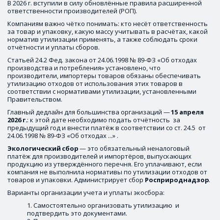
В 2026 г. вступили в силу обновлённые правила расширенной 
ответственности производителей (РОП). 
Компаниям важно чётко понимать: кто несёт ответственность 
за товар и упаковку, какую массу учитывать в расчётах, какой 
норматив утилизации применять, а также соблюдать сроки 
отчётности и уплаты сборов. 
Статьей 24.2 Фед. закона от 24.06.1998 № 89-ФЗ «Об отходах 
производства и потребления» установлено, что 
производители, импортеры товаров обязаны обеспечивать 
утилизацию отходов от использования этих товаров в 
соответствии с нормативами утилизации, установленными 
Правительством.
Главный дедлайн для большинства организаций — 
15 апреля
2026 г.
: к этой дате необходимо подать отчётность  за 
предыдущий год и внести платёж в соответствии со ст. 24.5  от 
24.06.1998 № 89-ФЗ «Об отходах ...» .
Экологический
сбор
 — это обязательный неналоговый 
платёж для производителей и импортёров, выпускающих 
продукцию из утверждённого перечня. Его уплачивают, если 
компания не выполнила нормативы по утилизации отходов от 
товаров и упаковки. Администрирует сбор 
Росприроднадзор
.
Варианты организации учета и уплаты экосбора:
Самостоятельно организовать утилизацию  и 
подтвердить это документами.