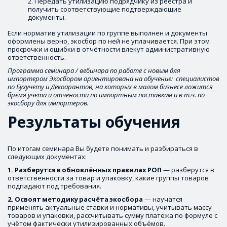
Передать утилизацию подрядчику из реестра и 
получить соответствующие подтверждающие 
документы.
Если норматив утилизации по группе выполнен и документы 
оформлены верно, экосбор по ней не уплачивается. При этом 
просрочки и ошибки в отчётности влекут административную 
ответственность.
Программа семинара / вебинара по работе с новым для 
импортером Экосбором ориентирована на обучение:  специалистов 
по Бухучету и Декоарантов, на которых в малом бизнесе ложится 
бремя учета и отчености по импортным поставкам и в т.ч. по 
экосбору для импортеров.
Результаты обучения
По итогам семинара Вы будете понимать и разбираться в 
следующих документах: 
1. Разберутся
в
обновлённых
правилах
РОП
 — разберутся в  
ответственности за товар и упаковку, какие группы товаров 
подпадают под требования.
2. Освоят
методику
расчёта
экосбора
 — научатся 
применять актуальные ставки и нормативы, учитывать массу 
товаров и упаковки, рассчитывать сумму платежа по формуле с 
учётом фактически утилизированных объёмов. 