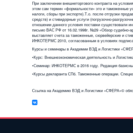
При заключении внешнеторгового контракта на услови
этом сам термин «формальности» это и таможенные ус
налоги, сборы при экспорте).Т.о. после отгрузки прод
средств) и стивидорные услуги (погрузочно-разгрузочн
отношении данного условия поставки существовали и
письмо ВАС РФ от 16.02.1998г. №29 «Обзор судебно-а
выставляет счета за таможенные, сюрвейерские и стив
ИНКОТЕРМС 2010, согласованным в условиях подписа
Курсы и семинары в Академии ВЭД и Логистики «СФЕРА
•Курс: Внешнеэкономическая деятельность и Логистик
•Семинар: ИНКОТЕРМС в 2016 году. Редакция базисных
•Курсы декларанта СПб. Таможенные операции. Специ
Ссылка на Академию ВЭД и Логистики «СФЕРА»© обязат