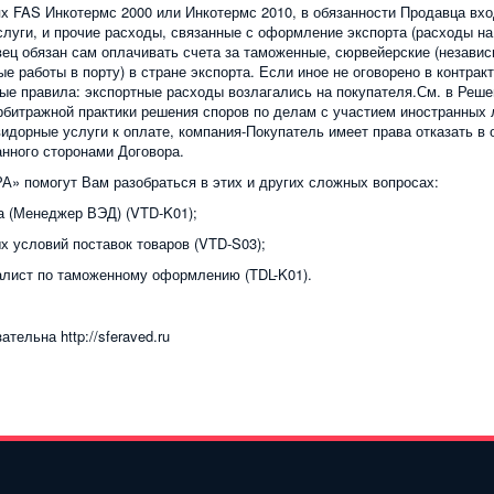
ях FAS Инкотермс 2000 или Инкотермс 2010, в обязанности Продавца в
луги, и прочие расходы, связанные с оформление экспорта (расходы на 
авец обязан сам оплачивать счета за таможенные, сюрвейерские (независ
ые работы в порту) в стране экспорта. Если иное не оговорено в контра
ные правила: экспортные расходы возлагались на покупателя.См. в Ре
рбитражной практики решения споров по делам с участием иностранных 
идорные услуги к оплате, компания-Покупатель имеет права отказать в о
нного сторонами Договора.
» помогут Вам разобраться в этих и других сложных вопросах:
а (Менеджер ВЭД) (VTD-K01);
 условий поставок товаров (VTD-S03);
алист по таможенному оформлению (TDL-K01).
ельна http://sferaved.ru