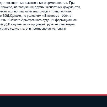
ходят «экспортные таможенные формальности». При
брокера, на получение других экспортных документов,
имая экспертиза качества грузов и транспортных
кте ВЭД.Однако, по условиям «Инкотермс 1990» в
шениях Высшего Арбитражного суда (Информационное
лиц»).В случае, если продавец груза неправомерно
плате услуг, т.к. они противоречат условиям