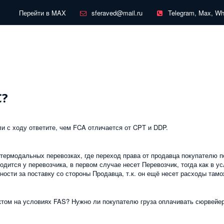
Перейти в MAX
sferaved@mail.ru
Telegram, Max, W
С?
ли с ходу ответите, чем FCA отличается от CPT и DDP.
термодальных перевозках, где переход права от продавца покупателю п
аходится у перевозчика, в первом случае несет Перевозчик, тогда как в 
ности за поставку со стороны Продавца, т.к. он ещё несет расходы та
ктом на условиях FAS? Нужно ли покупателю груза оплачивать сюрвейе