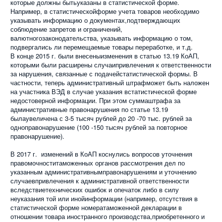
которые должны бытьуказаны в статистической форме.
Например, в статистическойформе учета товаров необходимо
указывать информацию о документах,подтверждающих
соблюдение запретов и ограничений,
валютногозаконодательства, указывать информацию о том,
подвергались ли перемещаемые товары переработке, и т.д.
В конце 2015 г. были внесеныизменения в статью 13.19 КоАП,
которыми были расширены случаипривлечения к ответственности
за нарушения, связанные с подачейстатистической формы. В
частности, теперь административный штрафможет быть наложен
на участника ВЭД в случае указания встатистической форме
недостоверной информации. При этом суммаштрафа за
административные правонарушения по статье 13.19
былаувеличена с 3-5 тысяч рублей до 20 -70 тыс. рублей за
одноправонарушение (100 -150 тысяч рублей за повторное
правонарушение).
В 2017 г. изменений в КоАП коснулись вопросов уточнения
правомочноститаможенных органов рассмотрения дел по
указанным административнымправонарушениям и уточнению
случаевпривлечения к административной ответственности
вследствиетехнических ошибок и опечаток либо в силу
неуказания той или инойинформации (например, отсутствия в
статистической форме номератаможенной декларации в
отношении товара иностранного производства,приобретенного и