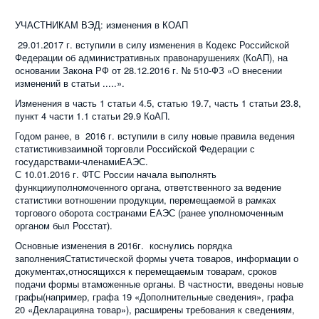
УЧАСТНИКАМ ВЭД: изменения в КОАП
29.01.2017 г. вступили в силу изменения в Кодекс Российской
Федерации об административных правонарушениях (КоАП), на
основании Закона РФ от 28.12.2016 г. № 510-ФЗ «О внесении
изменений в статьи .....».
Изменения в часть 1 статьи 4.5, статью 19.7, часть 1 статьи 23.8,
пункт 4 части 1.1 статьи 29.9 КоАП.
Годом ранее, в
2016 г. вступили в силу новые правила ведения
статистикивзаимной торговли Российской Федерации с
государствами-членамиЕАЭС.
С 10.01.2016 г. ФТС России начала выполнять
функцииуполномоченного органа, ответственного за ведение
статистики вотношении продукции, перемещаемой в рамках
торгового оборота состранами ЕАЭС (ранее уполномоченным
органом был Росстат).
Основные изменения в 2016г. коснулись порядка
заполненияСтатистической формы учета товаров, информации о
документах,относящихся к перемещаемым товарам, сроков
подачи формы втаможенные органы. В частности, введены новые
графы(например, графа 19 «Дополнительные сведения», графа
20 «Декларацияна товар»), расширены требования к сведениям,