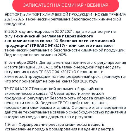
ЗАПИСАТЬСЯ НА СЕМИНАР / ВЕБИНАР
ЭКСПОРТ и ИМПОРТ ХИМИЧЕСКОЙ ПРОДУКЦИИ - НОВЫЕ ПРАВИЛА 
2021 - 2026. Технический регламент безопасности химической 
продукции
В  2020 году анонсировали 02.07.2021,  дата когда  вступит в 
силу 
Технический регламент Евразийского 
экономического союза "О безопасности химической 
продукции" (ТР ЕАЭС 041/2017) -  или как его называют 
технический регламент о безопасности химической продукции
. 
Поднее срок переносили на 2025.
В  сентябре 2024 г. Департаментом технического регулирвоания 
и сертификации ЕЭК ЕАЭС объявлен очередной перенос даты 
вступления в силу ТР ЕАЭС 041/2017 «О безопасности 
химической продукции»  на неопределенный срок,  планируется 
что это произойдет не ранее  сентября 2026 году.
ТР ТС 041/2017 Технический регламент Евразийского 
экономического союза "О безопасности химической 
продукции" регулирует безопасность оборота химических 
веществ и смесей.  Ведение ТР ТС в действие связано с 
несколькими ключевыми этапами.  Основные этапы введения в 
действие техрегламента связано с необходимостью принятия и 
внедрения следующих документов и ресурсов:
1 Этап: Формирование реестра химических веществ: 
Установление порядка формирования и ведения реестра 