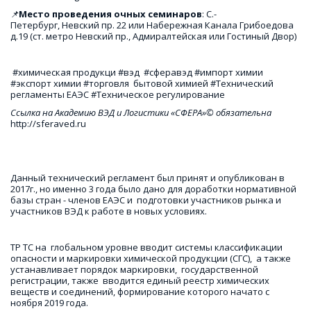
📌
Место проведения очных семинаров
: С.-
Петербург, Невский пр. 22 или Набережная Канала Грибоедова 
д.19 (ст. метро Невский пр., Адмиралтейская или Гостиный Двор)
 #химическая продукци #вэд  #сферавэд #импорт химии 
#экспорт химии #торговля  бытовой химией #Технический 
регламенты ЕАЭС #Техническое регулирование
Ссылка на Академию ВЭД и Логистики «СФЕРА»© обязательна
http://sferaved.ru
Данный технический регламент был принят и опубликован в 
2017г., но именно 3 года было дано для доработки нормативной 
базы стран - членов ЕАЭС и  подготовки участников рынка и 
участников ВЭД к работе в новых условиях.
ТР ТС на  глобальном уровне вводит системы классификации 
опасности и маркировки химической продукции (СГС),  а также 
устанавливает порядок маркировки,  государственной  
регистрации, также  вводится единый реестр химических 
веществ и соединений, формирование которого начато с 
ноября 2019 года.