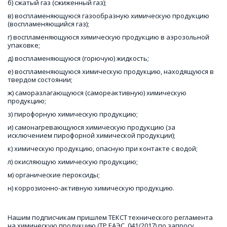
б) сжатый газ (сжиженный газ); 
в) воспламеняющуюся газообразную химическую продукцию 
(воспламеняющийся газ); 
г) воспламеняющуюся химическую продукцию в аэрозольной 
упаковке; 
д) воспламеняющуюся (горючую) жидкость; 
е) воспламеняющуюся химическую продукцию, находящуюся в 
твердом состоянии; 
ж) саморазлагающуюся (самореактивную) химическую 
продукцию; 
з) пирофорную химическую продукцию; 
и) самонагревающуюся химическую продукцию (за 
исключением пирофорной химической продукции); 
к) химическую продукцию, опасную при контакте с водой; 
л) окисляющую химическую продукцию; 
м) органические пероксиды; 
н) коррозионно-активную химическую продукцию.

Нашим подписчикам пришлем ТЕКСТ 
технического регламента 
на химическую продукцию
 (ТР ЕАЭС  041/2017) по запросу, 