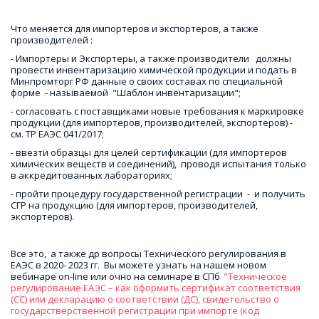
Что меняется для импортеров и экспортеров, а также 
производителей : 
- Импортеры и Экспортеры, а также производители   должны 
провести инвентаризацию химической продукции и подать в 
Минпромторг РФ данные о своих составах по специальной  
форме  - называемой  "Шаблон инвентаризации";
- согласовать с поставщиками новые требования к маркировке 
продукции (для импортеров, производителей, экспортеров) - 
см. ТР ЕАЭС 041/2017;
- ввезти образцы для целей сертификации (для импортеров 
химических веществ и соединений),  проводя испытания только 
в аккредитованных лабораториях;
- пройти процедуру государственной регистрации  -  и получить 
СГР на продукцию (для импортеров, производителей, 
экспортеров).
Все это,  а также др вопросы Технического регулирования в 
ЕАЭС в 2020- 2023 гг.  Вы можете узнать на нашем новом 
вебинаре on-line или очно на семинаре в СПб  
"Техническое 
регулирование ЕАЭС – как оформить сертификат соответствия 
(СС) или декларацию о соответствии (ДС), свидетельство о 
государстверственной регистрации при импорте (код 