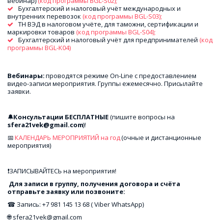
вебинар) 
(код программы BGL-S02); 
Бухгалтерский и налоговый учёт международных и 
внутренних перевозок
 (код программы BGL-S03); 
ТН ВЭД в налоговом учёте, для таможни, сертификации и 
маркировки товаров
 (код программы BGL-S04); 
Бухгалтерский и налоговый учёт для предпринимателей
 (код 
программы BGL-K04)
Вебинары: 
проводятся режиме On-Line c предоставлением 
видео-записи мероприятия. Группы ежемесячно. Присылайте 
заявки.
🔔
Консультации БЕСПЛАТНЫЕ
 (пишите вопросы на 
sfera21vek@gmail.com
)! 
📅 
КАЛЕНДАРЬ МЕРОПРИЯТИЙ на год
 (очные и дистанционные 
мероприятия)
❗ЗАПИСЫВАЙТЕСЬ на мероприятия!
 Для записи в группу, получения договора и счёта 
отправьте заявку или позвоните: 
☎ Запись: +7 981 145 13 68 ( Viber WhatsApp)
🌐 sfera21vek@gmail.com