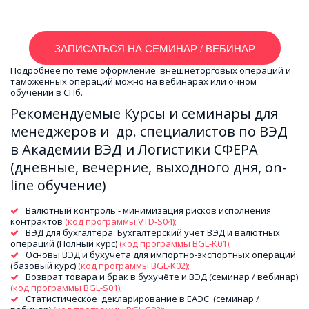
ЗАПИСАТЬСЯ НА СЕМИНАР / ВЕБИНАР
Подробнее по теме оформление  внешнеторговых операций и  
таможенных операций можно на вебинарах или очном 
обучении в СПб.
Рекомендуемые Курсы и семинары для 
менеджеров и  др. специалистов по ВЭД 
в Академии ВЭД и Логистики СФЕРА 
(дневные, вечерние, выходного дня, on-
line обучение)
Валютный контроль - минимизация рисков исполнения 
контрактов 
(код программы VTD-S04); 
ВЭД для бухгалтера. Бухгалтерский учёт ВЭД и валютных 
операций (Полный курс) 
(код программы BGL-K01); 
Основы ВЭД и бухучета для импортно-экспортных операций  
(базовый курс)
 (код программы BGL-K02); 
Возврат товара и брак в бухучёте и ВЭД (семинар / вебинар) 
(код программы BGL-S01); 
Статистическое  декларирование в ЕАЭС  (семинар / 