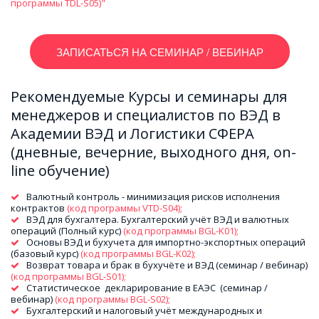
программы TDL-S05)" 
ЗАПИСАТЬСЯ НА СЕМИНАР / ВЕБИНАР
Рекомендуемые Курсы и семинары для 
менеджеров и специалистов по ВЭД в 
Академии ВЭД и Логистики СФЕРА 
(дневные, вечерние, выходного дня, on-
line обучение)
Валютный контроль - минимизация рисков исполнения 
контрактов 
(код программы VTD-S04); 
ВЭД для бухгалтера. Бухгалтерский учёт ВЭД и валютных 
операций (Полный курс) 
(код программы BGL-K01);
Основы ВЭД и бухучета для импортно-экспортных операций  
(базовый курс)
 (код программы BGL-K02); 
Возврат товара и брак в бухучёте и ВЭД (семинар / вебинар) 
(код программы BGL-S01); 
Статистическое  декларирование в ЕАЭС  (семинар / 
вебинар) 
(код программы BGL-S02); 
Бухгалтерский и налоговый учёт международных и 