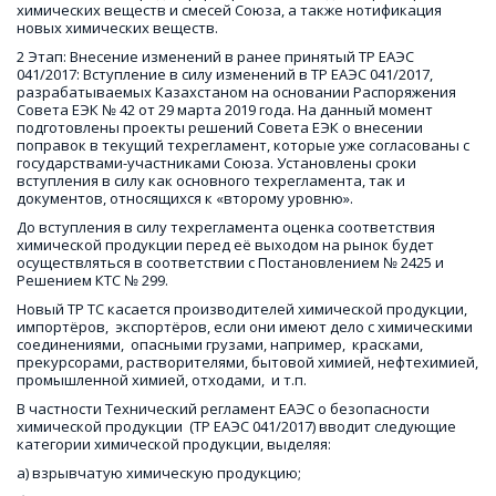
химических веществ и смесей Союза, а также нотификация 
новых химических веществ. 
2 Этап: Внесение изменений в ранее принятый ТР ЕАЭС 
041/2017: Вступление в силу изменений в ТР ЕАЭС 041/2017, 
разрабатываемых Казахстаном на основании Распоряжения 
Совета ЕЭК № 42 от 29 марта 2019 года. На данный момент 
подготовлены проекты решений Совета ЕЭК о внесении 
поправок в текущий техрегламент, которые уже согласованы с 
государствами-участниками Союза. Установлены сроки 
вступления в силу как основного техрегламента, так и 
документов, относящихся к «второму уровню».  
До вступления в силу техрегламента оценка соответствия 
химической продукции перед её выходом на рынок будет 
осуществляться в соответствии с Постановлением № 2425 и 
Решением КТС № 299. 
Новый ТР ТС касается производителей химической продукции, 
импортёров,  экспортёров, если они имеют дело с химическими 
соединениями,  опасными грузами, например,  красками, 
прекурсорами, растворителями, бытовой химией, нефтехимией, 
промышленной химией, отходами,  и т.п. 
В частности Технический регламент ЕАЭС о безопасности 
химической продукции  (ТР ЕАЭС 041/2017) вводит следующие 
категории химической продукции, выделяя: 
а) взрывчатую химическую продукцию; 