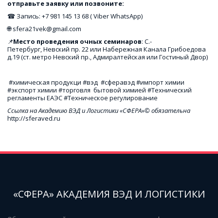
отправьте заявку или позвоните: 
☎ Запись: +7 981 145 13 68 ( Viber WhatsApp)
🌐 sfera21vek@gmail.com
📌
Место проведения очных семинаров
: С.-
Петербург, Невский пр. 22 или Набережная Канала Грибоедова 
д.19 (ст. метро Невский пр., Адмиралтейская или Гостиный Двор)
 #химическая продукци #вэд  #сферавэд #импорт химии 
#экспорт химии #торговля  бытовой химией #Технический 
регламенты ЕАЭС #Техническое регулирование
Ссылка на Академию ВЭД и Логистики «СФЕРА»© обязательна
http://sferaved.ru
«СФЕРА» АКАДЕМИЯ ВЭД И ЛОГИСТИКИ