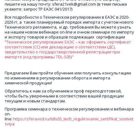
пишите на нашу почту: sfera21vek@gmail.com (в теме письма  
укажите: запрос ТР ЕАЭС 041/2017)
Все подробности о Техническом регулировании в ЕАЭС в 2020-
2026 гг, а  также планируемый порядок импорта с учетом нового 
Технического регламента,  и др. требования Вы можете узнать 
на нашем новом вебинаре on-line и очном семинаре по импорту 
и экспорту товаров и образцов подлежащих  сертификации   
"Техническое регулирование ЕАЭС – как оформить сертификат 
соответствия (СС) или декларацию о соответствии (ДС), 
свидетельство о государстверственной регистрации при 
импорте (код программы TDL-S05)" 
Предлагаем Вам пройти обучение или получить консультацию  
по изменениям в регулировании оборота и импорта 
химической продукции! 
Обратитесь к нам за обучением и проф переподготовкой, 
чтобы быть уверенными в соответствии вашей продукции 
текущим и новым стандартам.
Программа семинара о техническом регулировании и вебинара 
on-
line:
 https://sferaved.ru/tdls05_tech_regulirovanie_sertifikat_sootvet
sviya