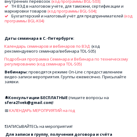
внутренних перевозок
 (код программы BGL-S03); 
ТН ВЭД в налоговом учёте, для таможни, сертификации и 
маркировки товаров
 (код программы BGL-S04); 
Бухгалтерский и налоговый учёт для предпринимателей 
(код 
программы BGL-K04)
Даты семинара в С.-Петербурге: 
Календарь семинаров и вебинаров по ВЭД 
 (код 
рекомендуемого семинара/вебинара TDL-S05)
Подробная программа Семинара и Вебинара по техническому 
регулированию (код семинара TDL-S05)
Вебинары: 
проводятся режиме On-Line c предоставлением 
видео-записи мероприятия. Группы ежемесячно. Присылайте 
заявки.
🔔
Консультации БЕСПЛАТНЫЕ
 (пишите вопросы на 
sfera21vek@gmail.com
)! 
📅 
КАЛЕНДАРЬ МЕРОПРИЯТИЙ на год
❗ЗАПИСЫВАЙТЕСЬ на мероприятия!
 Для записи в группу, получения договора и счёта 