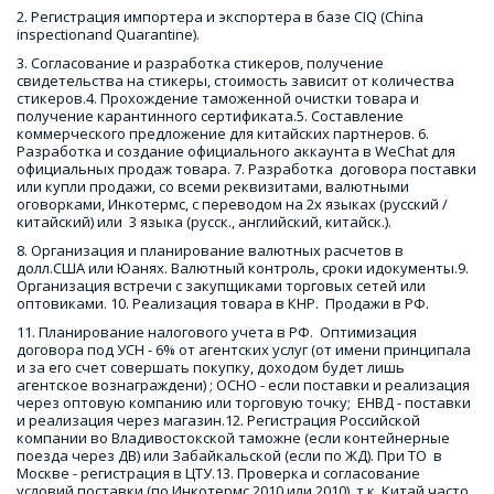
2. Регистрация импортера и экспортера в базе CIQ (China 
inspectionand Quarantine).
3. Согласование и разработка стикеров, получение 
свидетельства на стикеры, стоимость зависит от количества 
стикеров.
4. Прохождение таможенной очистки товара и 
получение карантинного сертификата.5. Составление 
коммерческого предложение для китайских партнеров. 6. 
Разработка и создание официального аккаунта в WeChat для 
официальных продаж товара. 7. Разработка  договора поставки 
или купли продажи, со всеми реквизитами, валютными 
оговорками, Инкотермс, с переводом на 2х языках (русский / 
китайский) или  3 языка (русск., английский, китайск.). 
8. Организация и планирование валютных расчетов в  
долл.США или Юанях. Валютный контроль, сроки идокументы.9. 
Организация встречи с закупщиками торговых сетей или 
оптовиками. 10. Реализация товара в КНР.  Продажи в РФ.
11. Планирование налогового учета в РФ.  Оптимизация 
договора под УСН - 6% от агентских услуг (от имени принципала 
и за его счет совершать покупку, доходом будет лишь 
агентское вознаграждени) ; ОСНО - если поставки и реализация 
через оптовую компанию или торговую точку;  ЕНВД - поставки 
и реализация через магазин.
12. Регистрация Российской 
компании во Владивостокской таможне (если контейнерные 
поезда через ДВ) или Забайкальской (если по ЖД). При ТО  в 
Москве - регистрация в ЦТУ.13. Проверка и согласование 
условий поставки (по Инкотермс 2010 или 2010), т.к. Китай часто 