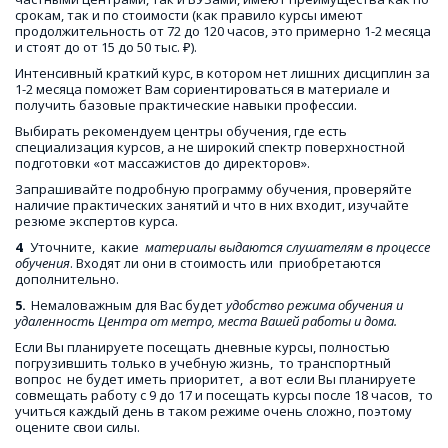
срокам, так и по стоимости (как правило курсы имеют 
продолжительность от 72 до 120 часов, это примерно 1-2 месяца 
и стоят до от 15 до 50 тыс. ₽). 
Интенсивный краткий курс, в котором нет лишних дисциплин за 
1-2 месяца поможет Вам сориентироваться в материале и 
получить базовые практические навыки профессии. 
Выбирать рекомендуем центры обучения, где есть 
специализация курсов, а не широкий спектр поверхностной 
подготовки «от массажистов до директоров». 
Запрашивайте подробную программу обучения, проверяйте 
наличие практических занятий и что в них входит, изучайте 
резюме экспертов курса.
4
.  Уточните,  какие  
материалы выдаются слушателям в процессе 
обучения
. Входят ли они в стоимость или  приобретаются  
дополнительно.
5.
  Немаловажным для Вас будет 
удобство режима обучения и 
удаленность Центра от метро, места Вашей работы и дома. 
Если Вы планируете посещать дневные курсы, полностью 
погрузившить только в учебную жизнь,  то транспортный 
вопрос  не будет иметь приоритет,  а вот если Вы планируете 
совмещать работу с 9 до 17 и посещать курсы после 18 часов,  то 
учиться каждый день в таком режиме очень сложно, поэтому 
оцените свои силы.