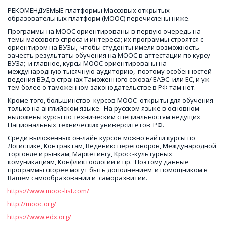
РЕКОМЕНДУЕМЫЕ платформы Массовых открытых 
образовательных платформ (MOOC) перечислены ниже.
Программы на МООС ориентированы в первую очередь на 
темы массового спроса и интереса; их программы строятся с 
ориентиром на ВУЗы,  чтобы студенты имели возможность 
зачесть результаты обучения на МООС в аттестации по курсу 
ВУЗа;  и главное, курсы МООС ориентированы на 
международную тысячную аудиторию,  поэтому особенностей 
ведения ВЭД в странах Таможенного союза/ ЕАЭС  или ЕС, и уж 
тем более о таможенном законодательстве в РФ там нет.
Кроме того, большинство  курсов МООС  открыты для обучения 
только на английском языке.  На русском языке в основном 
выложены курсы по техническим специальностям ведущих 
Национальных технических университетов  РФ.
Среди выложенных он-лайн курсов можно найти курсы по 
Логистике, Контрактам, Ведению переговоров, Международной 
торговле и рынкам, Маркетингу, Кросс-культурных 
комуникациям, Конфликтоологии и пр.  Поэтому данные 
программы скорее могут быть дополнением  и помощником в 
Вашем самообразовании и  саморазвитии. 
https://www.mooc-list.com/
http://mooc.org/
https://www.edx.org/