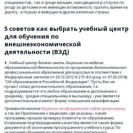
специалистов,  так и среди женщин, находящихся в отпуске по 
уходу за детками и не имеющих возможность тратить время на 
дорогу,  а подчас и живущих в других регионах страны.
5 советов как выбрать учебный центр 
для обучения по 
внешнеэкономической  
деятельности (ВЭД)
1
.  
Учебный центр должен иметь Лицензию на ведение 
образовательной деятельности по программам дополнительного 
профессионального образования 
для взрослых в соотвествии с 
Федеральным законом от 29.12.2012 N 273-ФЗ (ред. от 07.03.2018) 
"Об образовании в Российской Федерации". Пусть Вас не 
пугают слова дополнительного образования, т.к. 
подразумевается что любое образование в дополнение к 
среднему,  средне-специальному и высшемуу - уже является 
дополнительным и имеет форму повышения квалификации.
Проверьте наличие 
Лицензии на официальном сайте организации
,  
а так же Приложение к лицензии, где указаны,  какие 
программы прошли проверку Комитета по образованию. 
Косвенным подтверждением качества является также форма  
документа об окончании прослушанного учебного курса. По 
окончании обучения по программа дополнительного 