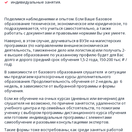
индивидуальные занятия.
Поделимся наблюдениями и опытом. Если Ваше базовое 
образование техническое, экономическое или юридическое, то 
подразумевается, что учиться самостоятельно, а также 
работать с документами и правовыми нормами Вы уже умеете.
Наверно, в этом случае, доучиваться в ВУЗе на магистерских 
программах (по направлениям внешнеэкономическая 
деятельность, таможенное дело или логистика) или получать 2-
е высшее образование по указанному профилю будет для Вас 
долго и дорого (средний срок обучения 1,5-2 года, 150-200 тыс. ₽ / 
год).
В зависимости от базового образования слушателя  и ситуации 
мы предлагаем краткосрочные курсы дополнительного 
образования. Продолжительность обучения от 2 недель до  6 
недель, в зависимости от выбранной программы и формы 
обучения. 
Если же обучение на очных курсах (дневных или вечерних) для 
слушателя не возможно, по причине занятости, удаленности от 
учебного центра и пр.семейных обстоятельств, то помогаем 
ученику с выбором программы дистанционного курса обучения 
или готовим  индивидуальные программы с элементами 
самообучение и разовыми консультациями экспертов.
Такие формы тоже востребованы, как среди занятых работой 