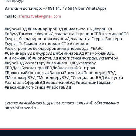
Петербург
Запись и доп.инфо: +7 981 145 13 68 ( Viber WhatsApp)
mail to: 
sfera21vek@gmail.com
#КурсыВЭД #СеминарПроВЭД #БилетыпоВЭД #проВЭД 
#обучуТаможне #курсыДекларанта #тренингСПб #семинарСПб 
#курсыДекларирования #курсыДекларанта #курсыБрокера 
#курсыПоТаможне #таможняСПб #таможня 
#электронноеДекларирование #переводы #ЕАЭС 
#СеминарыВЭД #КурсВЭД #СеминарВЭД #таможняиВЭД 
#ТаможняСПб #ЛогистуВЭД #Логистика #курсыБухгалтеру 
#КурсВЭДБухгалтеру #СеминарВЭДБухгалтеру 
#ВЭДдляБухгалтера #ВЭДиВалютныйКонтроль 
#ВалютныйКонтроль #ЗапасыЗакупки #ПереводчикВЭД 
#МенеджерВЭД #МенеджеруВЭД #СпециалистВЭД #закупки 
#запасы #СфераВЭД #вакансииВЭД #вакансииТаможня 
#вакансииЛогистика #РаботаВЭД 
Ссылка на Академию ВЭД и Логистики «СФЕРА»© обязательна
http://sferaved.ru