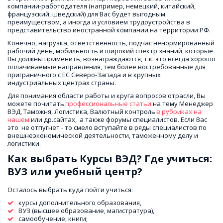
компании-работодателя (например, немецкий, китайский, 
французский, шведский) для Вас будет выгодным 
преимуществом, а иногда и условием трудоустройства в 
представительство иностранной компании на территории РФ.
Конечно, нагрузка, ответственность, подчас ненормированный 
рабочий день, мобильность и широкий спектр знаний, которые 
Вы должны применить, вознаграждаются, т.к. это всегда хорошо 
оплачиваемые направления, тем более востребованные для 
приграничного с ЕС Северо-Запада и в крупных 
индустриальных центрах страны.
Для понимания области работы и круга вопросов отрасли, Вы 
можете почитать 
профессиональные статьи
 на тему Менеджер 
ВЭД, Таможня, Логистика, Валютный контроль 
в рубриках на 
нашем
 или др.сайтах,  а также форумы специалистов. Если Вас 
это  не отпугнет - то смело вступайте в ряды специалистов по 
внешнеэкономической деятельности, таможенному делу и 
логистики.
Как выбрать Курсы ВЭД? Где учиться: 
ВУЗ или учебный центр?
Осталось выбрать куда пойти учиться:
курсы дополнительного образования, 
ВУЗ (высшее образование, магистратура), 
самообучение, книги;