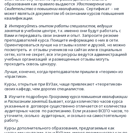
образования как правило выдаются  
Удостоверение или 
Свидетельство о повышении квалификации.
  Сертификат  -  не 
может являться документом об окончании курсов повышения 
квалификации.
2
.  
Интересуйтесь опытом работы специалистов, ведущих 
занятия
 в учебном центре, т.к. именно они будут работать с 
Вами и передавать свои знания и опыт. Запросите резюме 
преподавателей курса. Поищите информацию о них в сети.  
Ориентироваться лучше на отзывы коллег и друзей,  но можно 
посмотреть  и  отзывы учеников на сайтах или в социальных 
сетях, хотя не секрет, все эти ресурсы ведутся администрацией 
учебных организаций  и размещенные отзывы могуть 
проходить сквозь цензуру. 
Лучше, конечно, когда преподаватели пришли в «теорию» из 
«практики». 
Курсы, открытые при ВУЗах, чаще привлекают «теоретиков» 
своих кафедр, чем дорогих специалистов.
3
.  Изучите подробную 
Программу курса повышения квалификации
и 
Расписанием занятий. 
Бывает, когда количество часов курса  
указанные в  договоре существенно отличается от количества 
аудиторных часов  по расписанию. Если указано ВСЕГО часов, то 
уточните, сколько  аудиторных,  и сколько на самостоятельную 
работу.
Курсы дополнительного образования, предлагаемые как 
частными центрами, так и ВУЗами, имеют преимущества как по 