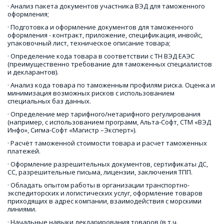
· Анализ пакета документов участника ВЭД для таможенного 
оформления;
· Подготовка и оформление документов для таможенного 
оформления - контракт, приложение, спецификация, инвойс, 
упаковочный лист, техническое описание товара;
· Определение кода товара в соответствии с ТН ВЭД ЕАЭС 
(преимущественно требование для таможенных специалистов 
и декларантов). 
· Анализ кода товара по таможенным профилям риска. Оценка и 
минимизация возможных рисков с использованием 
специальных баз данных.
· Определение мер тарифного/нетарифного регулирования 
(например, с использованием программ, Альта-Софт, СТМ «ВЭД 
Инфо», Сигма-Софт «Магистр –Эксперт»). 
· Расчёт таможенной стоимости товара и расчет таможенных 
платежей. 
· Оформление разрешительных документов, сертификаты ДС, 
СС, разрешительные письма, лицензии, заключения ТПП. 
· Обладать опытом работы в организации транспортно-
экспедиторских и логистических услуг, оформление товаров 
приходящих в адрес компании, взаимодействия с морскими 
линиями.
· Начальные навыки декларирования товаров (в т.ч. 