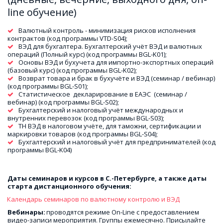
line обучение)
Валютный контроль - минимизация рисков исполнения 
контрактов (код программы VTD-S04); 
ВЭД для бухгалтера. Бухгалтерский учёт ВЭД и валютных 
операций (Полный курс) (код программы BGL-K01); 
Основы ВЭД и бухучета для импортно-экспортных операций  
(базовый курс) (код программы BGL-K02); 
Возврат товара и брак в бухучёте и ВЭД (семинар / вебинар) 
(код программы BGL-S01); 
Статистическое  декларирование в ЕАЭС  (семинар / 
вебинар) (код программы BGL-S02); 
Бухгалтерский и налоговый учёт международных и 
внутренних перевозок (код программы BGL-S03); 
ТН ВЭД в налоговом учёте, для таможни, сертификации и 
маркировки товаров (код программы BGL-S04); 
Бухгалтерский и налоговый учёт для предпринимателей (код 
программы BGL-K04)
Даты семинаров и курсов в С.-Петербурге, а также даты 
старта дистанционного обучения: 
Календарь семинаров по валютному контролю и ВЭД 
Вебинары: 
проводятся режиме On-Line c предоставлением 
видео-записи мероприятия. Группы ежемесячно. Присылайте 