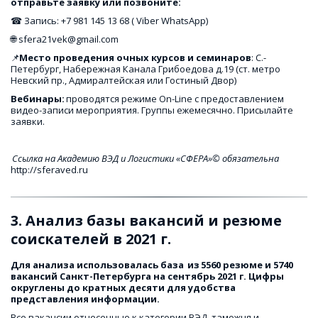
отправьте заявку или позвоните: 
☎ Запись: +7 981 145 13 68 ( Viber WhatsApp)
🌐 sfera21vek@gmail.com
📌
Место проведения очных курсов и семинаров
: С.-
Петербург, Набережная Канала Грибоедова д.19 (ст. метро 
Невский пр., Адмиралтейская или Гостиный Двор)
Вебинары: 
проводятся режиме On-Line c предоставлением 
видео-записи мероприятия. Группы ежемесячно. Присылайте 
заявки.
Ссылка на Академию ВЭД и Логистики «СФЕРА»© обязательна
http://sferaved.ru
3. Анализ базы вакансий и резюме 
соискателей в 2021 г.
Для анализа использовалась база 
из
5560 резюме и 5740 
вакансий Санкт-Петербурга на сентябрь 2021 г. Цифры 
округлены до кратных десяти для удобства 
представления информации.
Все вакансии отнесенные к категории ВЭД, таможня и 