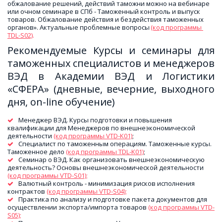
обжалование решений, действий таможни можно на вебинаре 
или очном семинаре в СПб - Таможенный контроль и выпуск 
товаров. Обжалование действия и бездействия таможенных 
органов». Актуальные проблемные вопросы
(код программы 
TDL-S02)
.
Рекомендуемые Курсы и семинары для
таможенных специалистов и менеджеров
ВЭД в Академии ВЭД и Логистики
«СФЕРА» (дневные, вечерние, выходного
дня, on-line обучение)
Менеджер ВЭД. Курсы подготовки и повышения 
квалификации для Менеджеров по внешнеэкономической 
деятельности
(код программы VTD-K01)
;
Специалист по таможенным операциям. Таможенные курсы. 
Таможенное дело
(код программы TDL-K01)
;
Семинар о ВЭД. Как организовать внешнеэкономическую 
деятельность? Основы внешнеэкономической деятельности 
(код программы VTD-S01);
Валютный контроль - минимизация рисков исполнения 
контрактов
(код программы VTD-S04);
Практика по анализу и подготовке пакета документов для 
осуществлении экспорта/импорта товаров 
(код программы VTD-
S05);