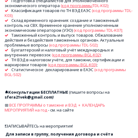
Подготовка специалистов для Уполномоченного 
экономического оператора
 (
код программы
TDL-K02);
Классификация товаров по ТН ВЭД ЕАЭС 
(код программы TDL-
K03);
Склад временного хранения: создание и таможенный 
контроль на СВХ. Временное хранение уполномоченным 
экономическим оператором (УЭО) 
(код программы TDL-K07);
Таможенный контроль и выпуск товаров. Обжалование 
действия и бездействия таможенных органов». Актуальные 
проблемные вопросы 
(код программы TDL-S02);
Бухгалтерский и налоговый учёт международных и 
внутренних перевозок 
(код программы BGL-K02);
ТН ВЭД в налоговом учёте, для таможни, сертификации и 
маркировки товаров 
(код программы BGL-K03)
;
Статистическое  декларирование в ЕАЭС
 (код программы 
BGL-S02)
🔔
Консультации БЕСПЛАТНЫЕ
 (пишите вопросы на 
sfera21vek@gmail.com
)! 
📅 
ВСЕ ПРОГРАММЫ о таможне и ВЭД  +  КАЛЕНДАРЬ 
МЕРОПРИЯТИЙ на год
 - см. на сайте
❗ЗАПИСЫВАЙТЕСЬ на мероприятия!
 Для записи в группу, получения договора и счёта 