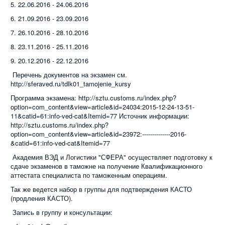
5. 22.06.2016 - 24.06.2016
6. 21.09.2016 - 23.09.2016
7. 26.10.2016 - 28.10.2016
8. 23.11.2016 - 25.11.2016
9. 20.12.2016 - 22.12.2016
Перечень документов на экзамен см.
http://sferaved.ru/tdlk01_tamojenie_kursy
Программа экзамена: http://sztu.customs.ru/index.php?
option=com_content&view=article&id=24034:2015-12-24-13-51-
11&catid=61:info-ved-cat&Itemid=77 Источник информации:
http://sztu.customs.ru/index.php?
option=com_content&view=article&id=23972:--------------2016-
&catid=61:info-ved-cat&Itemid=77
Академия ВЭД и Логистики "СФЕРА" осуществляет подготовку к
сдаче экзаменов в таможне на получение Квалификационного
аттестата специалиста по таможенным операциям.
Так же ведется набор в группы для подтверждения КАСТО
(продления КАСТО).
Запись в группу и консультации: