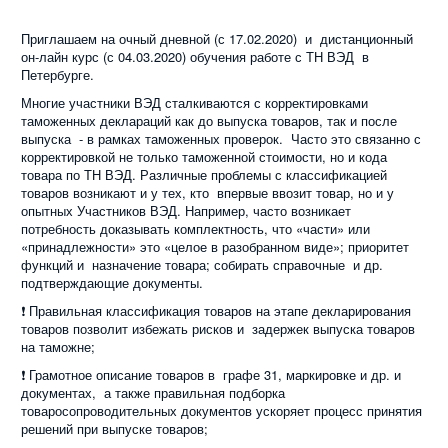
Приглашаем на очный дневной (с 17.02.2020) и дистанционный
он-лайн курс (с 04.03.2020) обучения работе с ТН ВЭД в
Петербурге.
Многие участники ВЭД сталкиваются с корректировками
таможенных деклараций как до выпуска товаров, так и после
выпуска - в рамках таможенных проверок. Часто это связанно с
корректировкой не только таможенной стоимости, но и кода
товара по ТН ВЭД. Различные проблемы с классификацией
товаров возникают и у тех, кто впервые ввозит товар, но и у
опытных Участников ВЭД. Например, часто возникает
потребность доказывать комплектность, что «части» или
«принадлежности» это «целое в разобранном виде»; приоритет
функций и назначение товара; собирать справочные и др.
подтверждающие документы.
❗ Правильная классификация товаров
на этапе декларирования
товаров позволит избежать рисков и задержек выпуска товаров
на таможне;
❗ Грамотное описание товаров в графе 31, маркировке и др. и
документах, а также правильная подборка
товаросопроводительных документов ускоряет процесс принятия
решений при выпуске товаров;