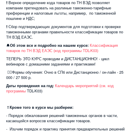
❗ Верное определение кода товаров по ТН ВЭД позволяет
компании претендовать на разлиные таможенно-тарифные
преференции и налоговые льготы, например, по таможенной
пошлине и НДС;
❗ Сбор подтверждающих документов для подготовки к проверке
таможенными органами правильности классификации товаров по
ТН ВЭД ЕАЭС.
🔔
Об этом все и подробно на нашем курсе:
Классификация
товаров по ТН ВЭД ЕАЭС (код программы TDL-K03)
ТЕПЕРЬ ЭТО КУРС проводим и ДИСТАНЦИОННО! - цикл
вебинаров с домашними заданиями и практиками!
☝🏻Формы обучения: Очно в СПб или Дистанционно / он-лайн - 25
000 / 27 500 р.
Даты проведения на год:
Календарь мероприятий (см. код
программы
TDL-K03
)
❗
Кроме того в курсе мы разберем:
- Порядок обжалования решений таможенных органов в части,
касающейся вопросов классификации товаров.
- Изучим порядок и практику принятия предварительных решений