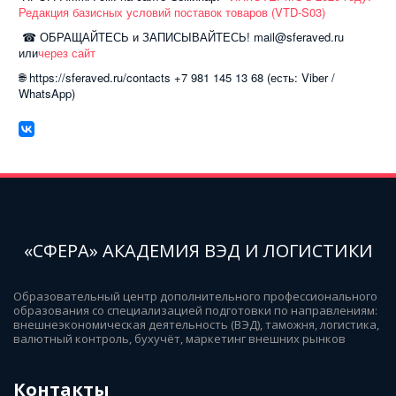
Редакция базисных условий поставок товаров (VTD-S03)
☎ ОБРАЩАЙТЕСЬ и ЗАПИСЫВАЙТЕСЬ! mail@sferaved.ru
или
через сайт
🌐 https://sferaved.ru/contacts +7 981 145 13 68 (есть: Viber /
WhatsApp)
«СФЕРА» АКАДЕМИЯ ВЭД И ЛОГИСТИКИ
Образовательный центр дополнительного профессионального 
образования со специализацией подготовки по направлениям: 
внешнеэкономическая деятельность (ВЭД), таможня, логистика, 
валютный контроль, бухучёт, маркетинг внешних рынков
Контакты