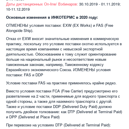
Даты дистанционных On-line/ Вэбинаров:
30.10.2019 - 01.11.2019;
10-11.12.2019
Основные изменения в ИНКОТЕРМС в 2020 году:
ОТМЕНЕНЫ условия поставки: EXW (EX Works) и FAS (Free
Alongside Ship).
Отказ от EXW вносит значительные изменения в коммерческую
практику, поскольку это условие поставки охотно используется в
настоящее время компаниями с невысокой экспортной
деятельностью. Обоснованием к тому служит ориентирование
больше на национальный рынок и несоответствие новым
таможенным законам, например, Таможенному кодексу
Евразийского экономического Союза. ИЗМЕНЕНЫ условия
поставки: FAS и DDP
Условие поставки FAS на практике применялось крайне редко.
Вместо условия поставки FCA (Free Carrier) предусмотрено его
разветвление на 2 части, применимые для водного транспорта с
одной стороны, а также для наземного транспорта с другой.
Также и условие поставки DDP (Delivered Duty Paid) должно
получить двойное толкование: как DTP (Delivered at Terminal Paid)
и DPP (Delivered at Place Paid)
При перевозке на условиях DTP (Delivered at Terminal Paid):