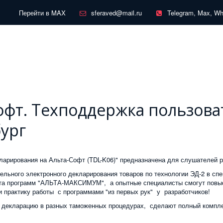
Перейти в MAX
sferaved@mail.ru
Telegram, Max, W
офт. Техподдержка пользова
бург
ларирования на Альта-Софт (TDL-K06)" предназначена для слушателей р
льного электронного декларирования товаров по технологии ЭД-2 в спе
та программ "АЛЬТА-МАКСИМУМ", а опытные специалисты смогут повыс
и практику работы с программами "из первых рук" у разработчиков!
 декларацию в разных таможенных процедурах, сделают полный компле