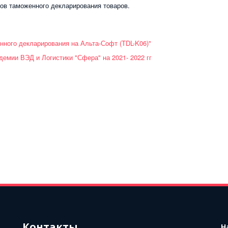
нов таможенного декларирования товаров.
онного декларирования на Альта-Софт (TDL-K06)"
емии ВЭД и Логистики "Сфера" на 2021- 2022 гг
Контакты
Н