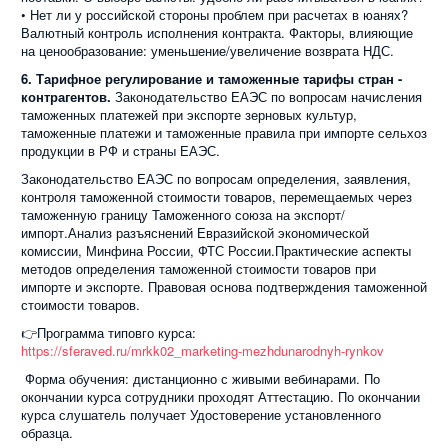
• Нет ли у российской стороны проблем при расчетах в юанях?
Валютный контроль исполнения контракта. Факторы, влияющие
на ценообразование: уменьшение/увеличение возврата НДС.
6. Тарифное регулирование и таможенные тарифы стран -
контрагентов.
Законодательство ЕАЭС по вопросам начисления
таможенных платежей при экспорте зерновых культур,
таможенные платежи и таможенные правила при импорте сельхоз
продукции в РФ и страны ЕАЭС.
Законодательство ЕАЭС по вопросам определения, заявления,
контроля таможенной стоимости товаров, перемещаемых через
таможенную границу Таможенного союза на экспорт/
импорт.Анализ разъяснений Евразийской экономической
комиссии, Минфина России, ФТС России.Практические аспекты
методов определения таможенной стоимости товаров при
импорте и экспорте. Правовая основа подтверждения таможенной
стоимости товаров.
👉Программа типовго курса:
https://sferaved.ru/mrkk02_marketing-mezhdunarodnyh-rynkov
Форма обучения: дистанционно с живыми вебинарами. По
окончании курса сотрудники проходят Аттестацию. По окончании
курса слушатель получает Удостоверение установленного
образца.