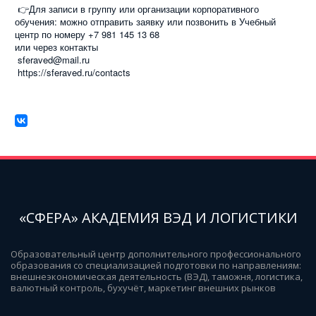
👉Для записи в группу или организации корпоративного
обучения: можно отправить заявку или позвонить в Учебный
центр по номеру +7 981 145 13 68
или через контакты
sferaved@mail.ru
https://sferaved.ru/contacts
«СФЕРА» АКАДЕМИЯ ВЭД И ЛОГИСТИКИ
Образовательный центр дополнительного профессионального 
образования со специализацией подготовки по направлениям: 
внешнеэкономическая деятельность (ВЭД), таможня, логистика, 
валютный контроль, бухучёт, маркетинг внешних рынков