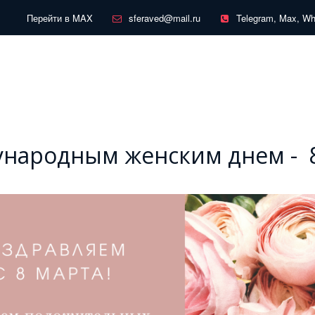
Перейти в MAX
sferaved@mail.ru
Telegram, Max, W
народным женским днем - 8