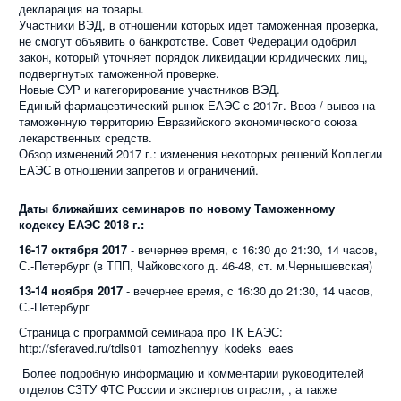
декларация на товары.
Участники ВЭД, в отношении которых идет таможенная проверка,
не смогут объявить о банкротстве. Совет Федерации одобрил
закон, который уточняет порядок ликвидации юридических лиц,
подвергнутых таможенной проверке.
Новые СУР и категорирование участников ВЭД.
Единый фармацевтический рынок ЕАЭС с 2017г. Ввоз / вывоз на
таможенную территорию Евразийского экономического союза
лекарственных средств.
Обзор изменений 2017 г.: изменения некоторых решений Коллегии
ЕАЭС в отношении запретов и ограничений.
Даты ближайших семинаров по новому Таможенному
кодексу ЕАЭС 2018 г.:
16-17 октября 2017
- вечернее время, с 16:30 до 21:30, 14 часов,
С.-Петербург (в ТПП, Чайковского д. 46-48, ст. м.Чернышевская)
13-14 ноября 2017
- вечернее время, с 16:30 до 21:30, 14 часов,
С.-Петербург
Страница с программой семинара про ТК ЕАЭС:
http://sferaved.ru/tdls01_tamozhennyy_kodeks_eaes
Более подробную информацию и комментарии руководителей
отделов СЗТУ ФТС России и экспертов отрасли, , а также