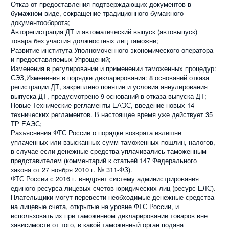
Отказ от предоставления подтверждающих документов в
бумажном виде, сокращение традиционного бумажного
документооборота;
Авторегистрация ДТ и автоматический выпуск (автовыпуск)
товара без участия должностных лиц таможни;
Развитие института Уполномоченного экономического оператора
и предоставляемых Упрощений;
Изменения в регулировании и применении таможенных процедур:
СЭЗ,Изменения в порядке декларирования: 8 оснований отказа
регистрации ДТ, закреплено понятие и условия аннулирования
выпуска ДТ, предусмотрено 9 оснований в отказа выпуска ДТ;
Новые Технические регламенты ЕАЭС, введение новых 14
технических регламентов. В настоящее время уже действует 35
ТР ЕАЭС;
Разъяснения ФТС России о порядке возврата излишне
уплаченных или взысканных сумм таможенных пошлин, налогов,
в случае если денежные средства уплачивались таможенным
представителем (комментарий к статьей 147 Федерального
закона от 27 ноября 2010 г. № 311-ФЗ).
ФТС России с 2016 г. внедряет систему администрирования
единого ресурса лицевых счетов юридических лиц (ресурс ЕЛС).
Плательщики могут перевести необходимые денежные средства
на лицевые счета, открытые на уровне ФТС России, и
использовать их при таможенном декларировании товаров вне
зависимости от того, в какой таможенный орган подана