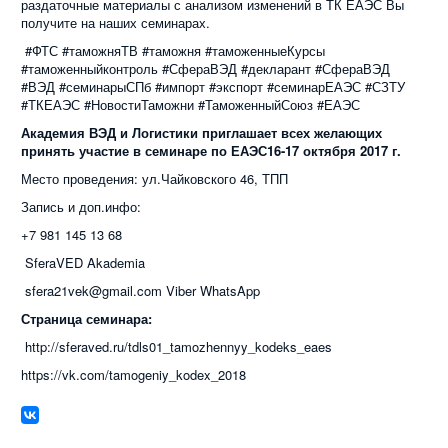
раздаточные материалы с анализом изменений в ТК ЕАЭС Вы
получите на наших семинарах.
#ФТС #таможняТВ #таможня #таможенныеКурсы
#таможенныйконтроль #СфераВЭД #декларант #СфераВЭД
#ВЭД #семинарыСПб #импорт #экспорт #семинарЕАЭС #СЗТУ
#ТКЕАЭС #НовостиТаможни #ТаможенныйСоюз #ЕАЭС
Академия ВЭД и Логистики приглашает всех желающих
принять участие в семинаре по ЕАЭС16-17 октября 2017 г.
Место проведения: ул.Чайковского 46, ТПП
Запись и доп.инфо:
+7 981 145 13 68
SferaVED Akademia
sfera21vek@gmail.com Viber WhatsApp
Страница семинара:
http://sferaved.ru/tdls01_tamozhennyy_kodeks_eaes
https://vk.com/tamogeniy_kodex_2018