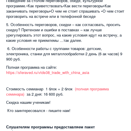
Поведение за столом переговоров, обеде, культурной
программе.•Как приветствовать•Как вести переговоры•Как
заканчивать переговоры•О чем не стоит спрашивать •О чем стоит
проговорить на встрече или в телефонной беседе
5. Особенность переговоров, скидки – как согласовать, просить
скидку? Претензии и ошибки в поставках – как лучше
урегулировать этот вопрос, на какие условия идут на встречу, а
какие условия не приемлемы …так далее.
6. Особенности работы с группами товаров: детские,
электроника, станки для металлообработки 2 день (6 ак часов) 9
900 руб.
Полная программа на сайте:
https://sferaved.ru/vtds08_trade_with_china_asia
Стоимость семианар 1 блок + 2 блок
(полная программа
семинара)
за 2 дня: 16 600 руб.
Скидка нашим ученикам!
Кто заинтересовался - пишите нам!
Слушателям программы предоставляем пакет