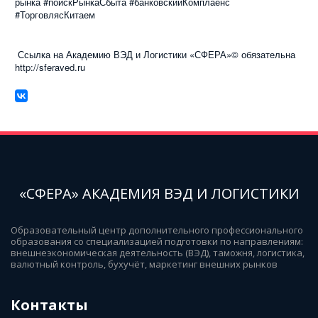
рынка #поискРынкаСбыта #банковскийКомплаенс
#ТорговлясКитаем
Ссылка на Академию ВЭД и Логистики «СФЕРА»© обязательна
http://sferaved.ru
«СФЕРА» АКАДЕМИЯ ВЭД И ЛОГИСТИКИ
Образовательный центр дополнительного профессионального 
образования со специализацией подготовки по направлениям: 
внешнеэкономическая деятельность (ВЭД), таможня, логистика, 
валютный контроль, бухучёт, маркетинг внешних рынков
Контакты