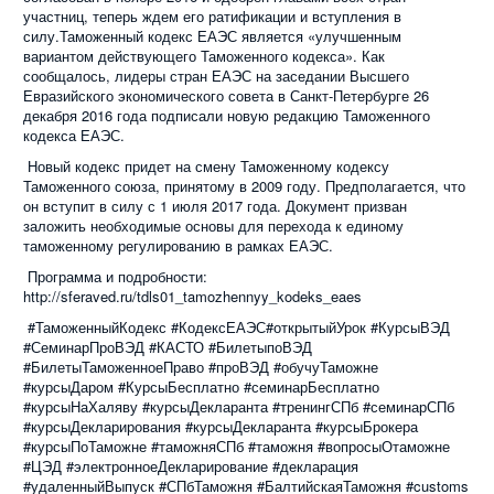
участниц, теперь ждем его ратификации и вступления в
силу.Таможенный кодекс ЕАЭС является «улучшенным
вариантом действующего Таможенного кодекса». Как
сообщалось, лидеры стран ЕАЭС на заседании Высшего
Евразийского экономического совета в Санкт-Петербурге 26
декабря 2016 года подписали новую редакцию Таможенного
кодекса ЕАЭС.
Новый кодекс придет на смену Таможенному кодексу
Таможенного союза, принятому в 2009 году. Предполагается, что
он вступит в силу с 1 июля 2017 года. Документ призван
заложить необходимые основы для перехода к единому
таможенному регулированию в рамках ЕАЭС.
Программа и подробности:
http://sferaved.ru/tdls01_tamozhennyy_kodeks_eaes
#ТаможенныйКодекс #КодексЕАЭС#открытыйУрок #КурсыВЭД
#СеминарПроВЭД #КАСТО #БилетыпоВЭД
#БилетыТаможенноеПраво #проВЭД #обучуТаможне
#курсыДаром #КурсыБесплатно #семинарБесплатно
#курсыНаХаляву #курсыДекларанта #тренингСПб #семинарСПб
#курсыДекларирования #курсыДекларанта #курсыБрокера
#курсыПоТаможне #таможняСПб #таможня #вопросыОтаможне
#ЦЭД #электронноеДекларирование #декларация
#удаленныйВыпуск #СПбТаможня #БалтийскаяТаможня #customs