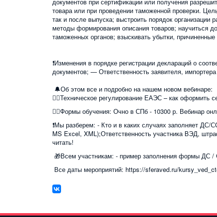
документов при сертификации или получения разрешит
товара или при проведении таможенной проверки. Цел
так и после выпуска; выстроить порядок организации р
методы формирования описания товаров; научиться до
таможенных органов; взыскивать убытки, причиненны
❗Изменения в порядке регистрации деклараций о соот
документов; — Ответственность заявителя, импортера
🔔Об этом все и подробно на нашем новом вебинаре:
☝🏻Техническое регулирование ЕАЭС – как оформить се
☝🏻Формы обучения: Очно в СПб - 10300 р. Вебинар он
❗Мы разберем: - Кто и в каких случаях заполняет ДС/С
MS Excel, XML);Ответственность участника ВЭД, штра
читать!
🎁Всем участникам: - пример заполнения формы ДС /
Все даты мероприятий: https://sferaved.ru/kursy_ved_c