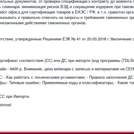
ельных документов, от проверки спецификации к контракту до момента п
ь семинара: минимизация рисков ВЭД и сокращение издержек при таможе
абот офиса для сертификации товаров в ЕАЭС / РФ, в т.ч. грамотно орг
казывать и правильно отвечать на запросы и требования таможенных орг
е незаконными действиями таможенных органов.
ветствии, утвержденные Решением ЕЭК № 41 от 20.03.2018 г.Увеличение 
ртификат соответствия (СС) или ДС при импорте (код программы (TDL-S
лайн - 9400 р. Внимание, цена вебинара с записью и материалами на СЕ
С; - Как работать с техническими ргламентами; - Правила заполнения ДС
фы;- Типовые ошибки;- Применяемые коды и классификаторы; - Какие т
 СС при Импорте
toimost