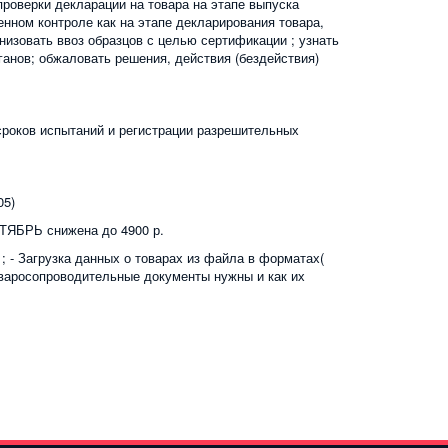
роверки декларации на товара на этапе выпуска
нном контроле как на этапе декларирования товара,
анизовать ввоз образцов с целью сертификации ; узнать
анов; обжаловать решения, действия (бездействия)
сроков испытаний и регистрации разрешительных
05)
НТЯБРЬ снижена до 4900 р.
 ; - Загрузка данных о товарах из файла в форматах(
оваросопроводительные документы нужны и как их