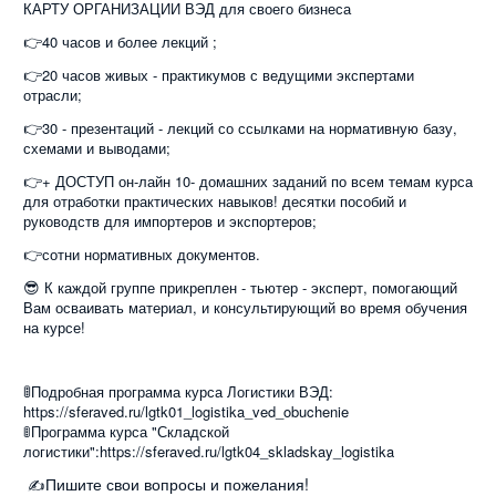
КАРТУ ОРГАНИЗАЦИИ ВЭД для своего бизнеса
👉
40 часов и более лекций ;
👉
20 часов живых - практикумов с ведущими экспертами
отрасли;
👉
30 - презентаций - лекций со ссылками на нормативную базу,
схемами и выводами;
👉
+ ДОСТУП он-лайн 10- домашних заданий по всем темам курса
для отработки практических навыков! десятки пособий и
руководств для импортеров и экспортеров;
👉
сотни нормативных документов.
😎
К каждой группе прикреплен - тьютер - эксперт, помогающий
Вам осваивать материал, и консультирующий во время обучения
на курсе!
🚦
Подробная программа курса Логистики ВЭД:
https://sferaved.ru/lgtk01_logistika_ved_obuchenie
🚦
Программа курса "Складской
логистики":https://sferaved.ru/lgtk04_skladskay_logistika
Пишите свои вопросы и пожелания!
✍