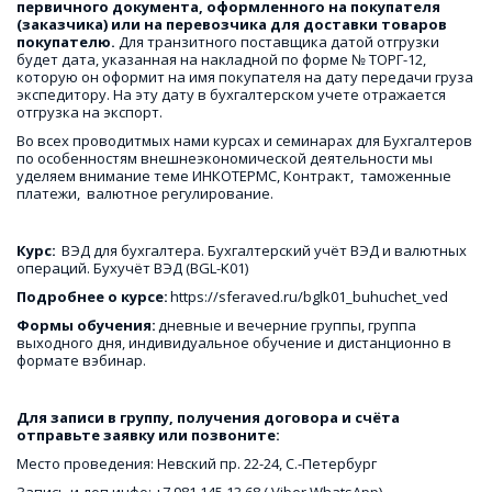
первичного документа, оформленного на покупателя 
(заказчика) или на перевозчика для доставки товаров 
покупателю.
 Для транзитного поставщика датой отгрузки 
будет дата, указанная на накладной по форме № ТОРГ-12, 
которую он оформит на имя покупателя на дату передачи груза 
экспедитору. На эту дату в бухгалтерском учете отражается 
отгрузка на экспорт.
Во всех проводитмых нами курсах и семинарах для Бухгалтеров 
по особенностям внешнеэкономической деятельности мы 
уделяем внимание теме ИНКОТЕРМС, Контракт,  таможенные 
платежи,  валютное регулирование.
Курс: 
 ВЭД для бухгалтера. Бухгалтерский учёт ВЭД и валютных 
операций. Бухучёт ВЭД (BGL-K01)
Подробнее о курсе: 
https://sferaved.ru/bglk01_buhuchet_ved
Формы обучения: 
дневные и вечерние группы, группа 
выходного дня, индивидуальное обучение и дистанционно в 
формате вэбинар.
Для записи в группу, получения договора и счёта 
отправьте заявку или позвоните:
Место проведения: Невский пр. 22-24, С.-Петербург