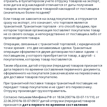
отразить в бухгалтерском учете отгрузку товаров на экспорт, 
если дата в ж/д накладной отличается от даты получения 
товаров экспедитором в товарной накладной от поставщика 
(значительно более поздняя)?
Если товар не завозится на склад покупателя, а отгружается 
сразу на экспорт, это означает, что торговля является 
транзитной. Транзитная торговля - это способ продажи, при 
котором торговая организация поставляет покупателю товар 
не со своего склада, а непосредственно от поставщика либо от 
производителя товара. 
Операции, связанные с транзитной торговлей, с юридической 
точки зрения - это две независимые сделки. Транзитные 
операции оформляются двумя договорам поставки: одним - с 
поставщиком, у которого приобретается товар, а другой - с 
покупателем, которому товар поставляется. 
Таким образом, датой отгрузки (передачи) товаров признается 
дата первого по времени составления первичного документа, 
оформленного на покупателя (заказчика) или на перевозчика 
для доставки товаров покупателю.
При транзитной поставке товара транзитный поставщик не 
передает товар покупателю и не сдает его перевозчику. 
Отгрузку производит грузоотправитель. 
Согласно письмам Минфина РФ от 18.04.2007 № 03-07-11/110, от 
22.06.2010 № 03-07-09/37 датой отгрузки (передачи) товаров 
признается 
дата первого по времени составления 