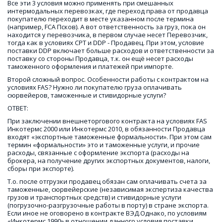
Все эти 3 условия можно применять при смешанных 
интермодальных перевозках, где переход права от продавца 
покупателю переходит в месте указанном после термина 
(например, FCA Псков). А вот ответственность за груз, пока он 
находится у перевозчика, в первом случае несет Перевозчик, 
тогда как в условиях CPT и DDP - Продавец. При этом, условие 
поставки DDP включает больше расходов и ответственности за 
поставку со стороны Продавца, т.к. он ещё несет расходы 
таможенного оформления и платежей при импорте. 
Второй сложный вопрос. Особенности работы с контрактом на 
условиях FAS? Нужно ли покупателю груза оплачивать 
сюрвейеров, таможенные и стивидорные услуги? 
ОТВЕТ:
При заключении внешнеторгового контракта на условиях FAS 
Инкотермс 2000 или Инкотермс 2010, в обязанности Продавца 
входят «экспортные таможенные формальности». При этом сам 
термин «формальности» это и таможенные услуги, и прочие 
расходы, связанные с оформление экспорта (расходы на 
брокера, на получение других экспортных документов, налоги, 
сборы при экспорте).
Т.о. после отгрузки продавец обязан сам оплачивать счета за 
таможенные, сюрвейерские (независимая экспертиза качества 
грузов и транспортных средств) и стивидорные услуги 
(погрузочно-разгрузочные работы в порту) в стране экспорта. 
Если иное не оговорено в контракте ВЭД.Однако, по условиям 
«Инкотермс 1990» в отношении данного условия поставки 