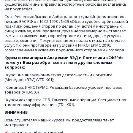
существовали иные правила: экспортные расходы возлагались 
на покупателя.
См. в Решениях Высшего Арбитражного суда (Информационное 
письмо ВАС РФ от 16.02.1998г. №29 «Обзор судебно-арбитражной 
практики решения споров по делам с участием иностранных 
лиц»).В случае, если продавец груза неправомерно выставляет 
счета за таможенные, сюрвейерские и стивидорные услуги к 
оплате, компания-Покупатель имеет права отказать в оплате 
услуг, т.к. они противоречат условиям ИНКОТЕРМС 2010, 
согласованным в условиях подписанного сторонами Договора.
Курсы и семинары в Академии ВЭД и Логистики «СФЕРА» 
помогут Вам разобраться в этих и других сложных 
вопросах:
· Курс: Внешнеэкономическая деятельность и Логистика 
(Менеджер ВЭД) (VTD-K01);
· Семинар: ИНКОТЕРМС. Редакция базисных условий поставок 
товаров (VTD-S03);
· Курсы декларанта СПб. Таможенные операции. Специалист по 
таможенному оформлению (TDL-K01). 
ВНИМАНИЕ!
Всем слушателям наших курсов мы предоставляем пакет 
материалов:
 презентаций курса лекций,