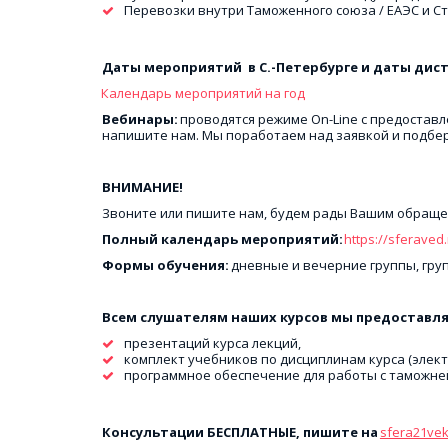
Перевозки внутри Таможенного союза / ЕАЭС и С
Даты мероприятий  в С.-Петербурге и даты ди
Календарь мероприятий на год  
Вебинары: 
проводятся режиме On-Line c предоставл
напишите нам. Мы поработаем над заявкой и подбер
ВНИМАНИЕ!
Звоните или пишите нам, будем рады Вашим обраще
Полный календарь мероприятий:
https://sferaved
Формы обучения: 
дневные и вечерние группы, гру
Всем слушателям наших курсов мы предоставля
презентаций курса лекций,
комплект учебников по дисциплинам курса (электр
программное обеспечение для работы с таможней
Консультации БЕСПЛАТНЫЕ, пишите на 
sfera21ve