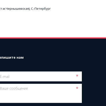
(ст.м.Чернышевская), С.-Петербург
апишите нам
*
*