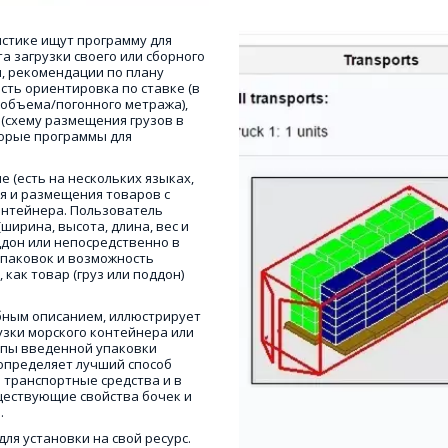
стике ищут программу для 
 загрузки своего или сборного 
ы, рекомендации по плану 
сть ориентировка по ставке (в 
 объема/погонного метража), 
(схему размещения грузов в 
орые программы для 
е (есть на нескольких языках, 
я и размещения товаров с 
нтейнера. Пользователь 
ирина, высота, длина, вес и 
ддон или непосредственно в 
паковок и возможность 
ак товар (груз или поддон) 
бным описанием, иллюстрирует 
узки морского контейнера или 
ипы введенной упаковки 
определяет лучший способ 
транспортные средства и в 
ествующие свойства бочек и 
 
ля установки на свой ресурс. 