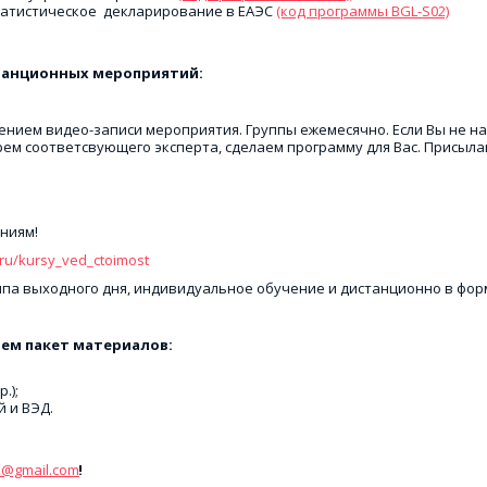
татистическое  декларирование в ЕАЭС 
(код программы BGL-S02)
станционных мероприятий: 
ением видео-записи мероприятия. Группы ежемесячно. Если Вы не на
ем соответсвующего эксперта, сделаем программу для Вас. Присыла
ниям!
.ru/kursy_ved_ctoimost
ппа выходного дня, индивидуальное обучение и дистанционно в фор
ем пакет материалов:
.);
 и ВЭД.
k@gmail.com
!