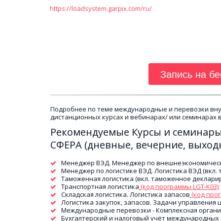
https://loadsystem.garpix.com/ru/
Запись на бе
Подробнее по теме международные и перевозки внутр
дистанционных курсах и вебинарах/ или семинарах в
Рекомендуемые Курсы и семинары 
СФЕРА (дневные, вечерние, выходн
Менеджер ВЭД. Менеджер по внешнеэкономическ
Менеджер по логистике ВЭД. Логистика ВЭД (вкл.
Таможенная логистика (вкл. таможенное деклар
Транспортная логистика
(код программы LGT-K03)
;
Складская логистика. Логистика запасов
(код про
Логистика закупок, запасов. Задачи управления ц
Международные перевозки - Комплексная органи
Бухгалтерский и налоговый учёт международных 