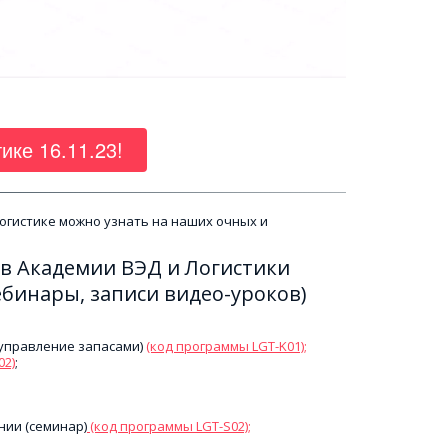
ике 16.11.23!
огистике можно узнать на наших очных и 
в Академии ВЭД и Логистики 
ебинары, записи видео-уроков)
управление запасами) 
(код программы LGT-K01);
02)
;
ии (семинар)
(код программы LGT-S02)
;