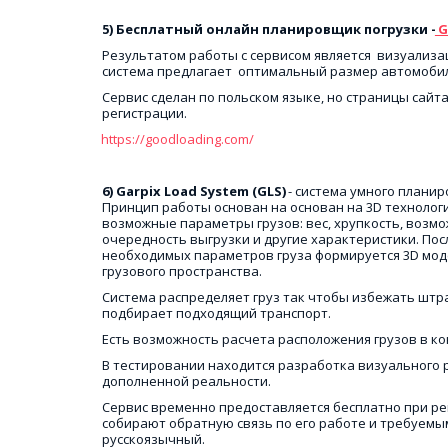
5) Бесплатный онлайн планировщик погрузки -
 
Результатом работы с сервисом является  визуализаци
система предлагает  оптимальный размер автомобиля
Сервис сделан по польском языке, но страницы сайта
регистрации. 
https://goodloading.com/
6) Garpix Load System (GLS)
 - система умного планир
Принцип работы основан на основан на 3D технология
возможные параметры грузов: вес, хрупкость, возмо
очередность выгрузки и другие характеристики. Пос
необходимых параметров груза формируется 3D мод
грузового пространства.
Система распределяет груз так чтобы избежать штра
подбирает подходящий транспорт.
Есть возможность расчета расположения грузов в кон
В тестировании находится разработка визуального р
дополненной реальности.
Сервис временно предоставляется бесплатно при ре
собирают обратную связь по его работе и требуемым
русскоязычный.