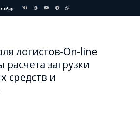
hatsApp
ля логистов-On-line
 расчета загрузки
х средств и
в