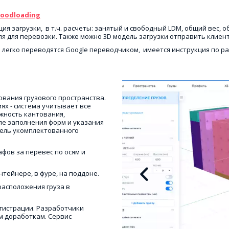
Goodloading
я загрузки,  в т.ч. расчеты: занятый и свободный LDM, общий вес, об
 для перевозки. Также можно 3D модель загрузки отправить клиент
 легко переводятся Google переводчиком,  имеется инструкция по раб
ования грузового пространства. 
х - система учитывает все 
жность кантования, 
ле заполнения форм и указания 
ель укомплектованного 
фов за перевес по осям и 
тейнере, в фуре, на поддоне.
асположения груза в 
гистрации. Разработчики 
 доработкам. Сервис 