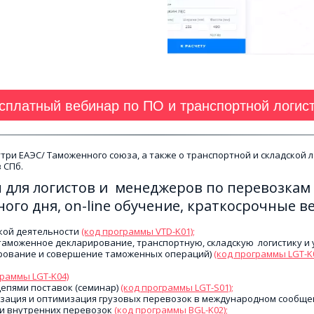
сплатный вебинар по ПО и транспортной логист
и ЕАЭС/ Таможенного союза, а также о транспортной и складской л
 СПб.
для логистов и  менеджеров по перевозкам 
ого дня, on-line обучение, краткосрочные в
ой деятельности
(код программы VTD-K01);
 таможенное декларирование, транспортную, складскую  логистику и 
ирование и совершение таможенных операций)
(код программы LGT-K
граммы LGT-K04)
епями поставок (семинар) 
(код программы LGT-S01);
зация и оптимизация грузовых перевозок в международном сообщен
и внутренних перевозок 
(код программы BGL-K02);