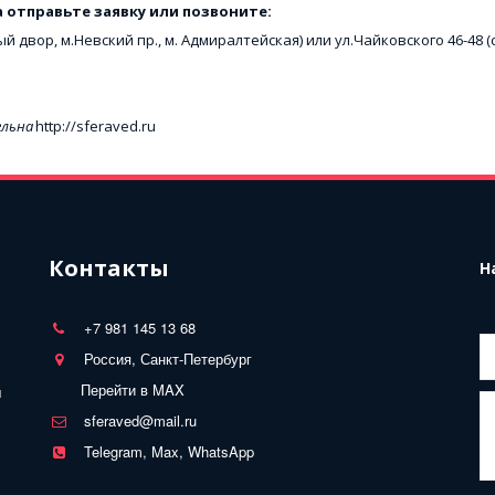
а отправьте заявку или позвоните:
й двор, м.Невский пр., м. Адмиралтейская) или ул.Чайковского 46-48 
ельна
 http://sferaved.ru
Контакты
Н
+7 981 145 13 68
Россия, Санкт-Петербург
Перейти в MAX
 
sferaved@mail.ru
Telegram, Max, WhatsApp