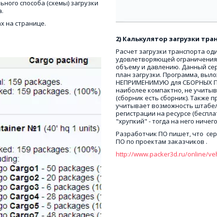
ного способа (схемы) загрузки 
. 
х на странице.
2) Калькулятор загрузки тр
Расчет загрузки транспорта од
удовлетворяющей ограничениям
объему и давлению. Данный сер
план загрузки. Программа, выло
НЕПРИМЕНИМУЮ для СБОРНЫХ ПЕ
наиболее компактно, не учитыва
(сборник есть сборник). Также п
учитывает возможность штабелир
регистрации на ресурсе (беспла
"хрупкий" - тогда на него ничего
Разработчик ПО пишет, что  сер
ПО по проектам заказчиков .
http://www.packer3d.ru/online/ve