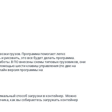
озки грузов. Программа помогает легко 
и рисовать, это все будет делать программа. 
боты. В ПО внесены схемы типовых грузовиков, они 
помощью шести клавиш управления (по две на 
лайн версия программы на  
имальный способ загрузки в контейнер.  Можно 
озчика, как вы собираетесь загружать контейнер