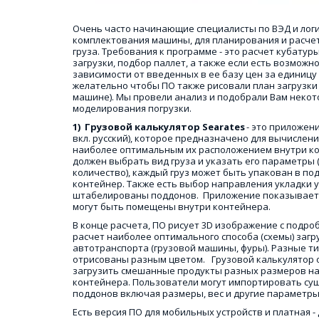
Очень часто начинающие специалисты по ВЭД и логи
комплектования машины, для планирования и расчета
груза. Требования к программе - это расчет кубатур
загрузки, подбор паллет, а также если есть возможно
зависимости от введенных в ее базу цен за единицу
желательно чтобы ПО также рисовали план загрузки 
машине). Мы провели анализ и подобрали Вам некот
моделирования погрузки.  
1)  Грузовой калькулятор Searates 
- это приложени
вкл. русский), которое предназначено для вычислени
наиболее оптимальным их расположением внутри ко
должен выбрать вид груза и указать его параметры (ш
количество), каждый груз может быть упакован в по
контейнер. Также есть выбор направления укладки у
штабелированы поддонов.  Приложение показывает, к
могут быть помещены внутри контейнера.
В конце расчета, ПО рисует 3D изображение с подро
расчет наиболее оптимального способа (схемы) загр
автотранспорта (грузовой машины, фуры). Разные т
отрисованы разным цветом.   Грузовой калькулятор 
загрузить смешанные продукты разных размеров на 
контейнера. Пользователи могут импортировать сущ
поддонов включая размеры, вес и другие параметры.
Есть версия ПО для мобильных устройств и платная - д