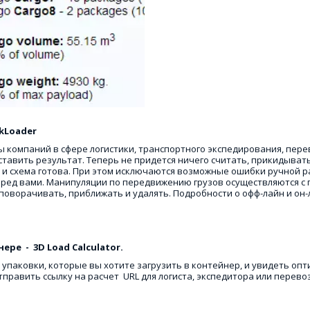
kLoader 
компаний в сфере логистики, транспортного экспедирования, перев
авить результат. Теперь не придется ничего считать, прикидывать 
 и схема готова. При этом исключаются возможные ошибки ручной ра
перед вами. Манипуляции по передвижению грузов осуществляются с 
поворачивать, приближать и удалять. Подробности о офф-лайн и он-
е  -  3D Load Calculator.
упаковки, которые вы хотите загрузить в контейнер, и увидеть опт
тправить ссылку на расчет  URL для логиста, экспедитора или перев