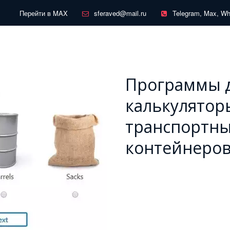
Перейти в MAX
sferaved@mail.ru
Telegram, Max, W
Программы д
калькуляторы
транспортны
контейнеро